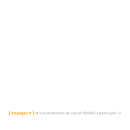
[ Voyages ✈︎ ]
⇒
Vos recherches de vols et d’hôtels à petits prix ! ⇓