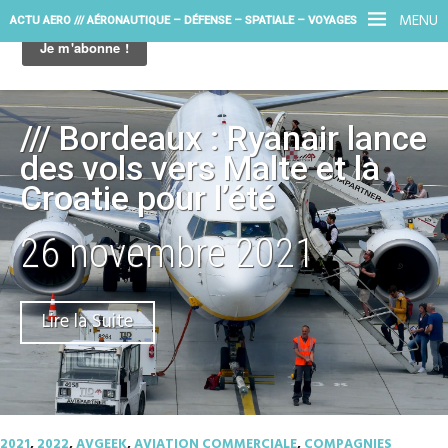
MENU
ACTU AERO /// AÉRONAUTIQUE – DÉFENSE – SPATIALE – VOYAGES
/// Bordeaux : Ryanair lance
des vols vers Malte et la
Croatie pour l’été
26 novembre 2021
Lire la Suite
2021
,
2022
,
AVGEEK
,
AVIATION COMMERCIALE
,
COMPAGNIES