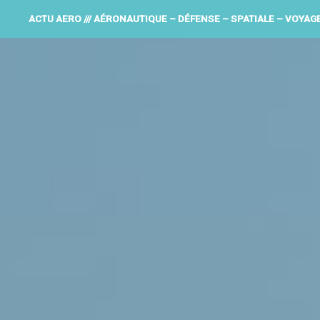
ACTU AERO /// AÉRONAUTIQUE – DÉFENSE – SPATIALE – VOYAG