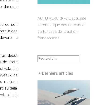
es sterling
és» dans un
ACTU AERO ® /// L’actualité
tie de son
aéronautique des acteurs et
édera à des
partenaires de l’aviation
évoiler le
francophone.
u un début
Rechercher :
s de forte
tivale. La
✈︎ Derniers articles
niveaux de
us restons
t au-delà,
ents et de