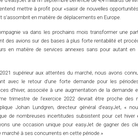
re d’easyJet à la fin septembre bénéficie de 4,4 milliards de livr
e entend mettre à profit pour «saisir de nouvelles opportunit
nt s’assombrit en matière de déplacements en Europe.
compagnie va dans les prochains mois transformer une par
ant des avions sur des bases à plus forte rentabilité et proc
s en matière de services annexes sans pour autant en d
 2021 supérieur aux attentes du marché, nous avons conn
nt avec le retour d’une forte demande pour les période
ces d’hiver, associée à une augmentation de la demande es
me trimestre de l’exercice 2022 devrait être proche des 
xplique Johan Lundgren, directeur général d’easyJet, « no
que de nombreuses incertitudes subsistent pour cet hiver e
ons une occasion unique pour easyJet de gagner des cli
e marché à ses concurrents en cette période.»