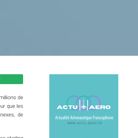
millions de
eur que les
nnexes, de