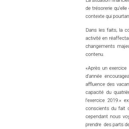
La situation financiè
de trésorerie qu’ell
contexte qui pourta
Dans les faits, la 
activité en réaffect
changements majeur
contenu.
«Après un exercice
d’année encouragea
affluence des vacan
capacité du quatriè
l’exercice 2019.» e
conscients du fait 
cependant nous voy
prendre des parts d