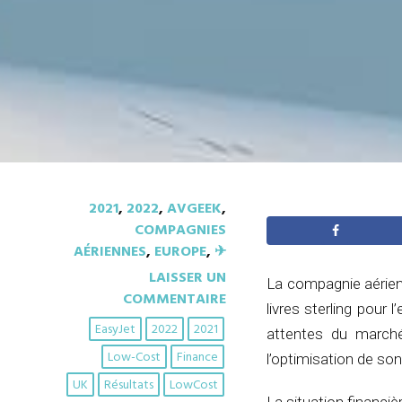
2021
,
2022
,
AVGEEK
,
COMPAGNIES
AÉRIENNES
,
EUROPE
,
✈︎
LAISSER UN
La compagnie aérienn
COMMENTAIRE
livres sterling pour 
EasyJet
2022
2021
attentes du marché
Low-Cost
Finance
l’optimisation de so
UK
Résultats
LowCost