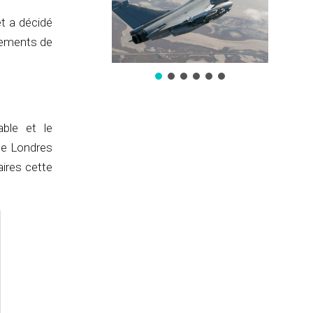
t a décidé
ngements de
able et le
me Londres
aires cette