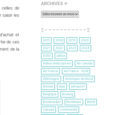
ARCHIVES ✈︎
 celles de
ARCHIVES
 saisir les
✈︎
Ξ – – – – – – – – – – – Ξ
d’achat et
2015
2018
2019
2020
rtie de ces
2021
2022
2023
2024
ment de la
A350
airbus
Airbus Helicopters
Air Canada
Air France
Air France - KLM
Allemagne
Amerique du Nord
Armée
Asie
aéroport
Belgique
Boeing
Bombardier
Bordeaux
Brésil
Canada
commande