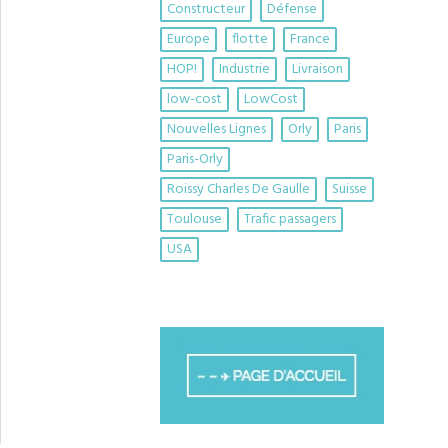
Constructeur
Défense
Europe
flotte
France
HOP!
Industrie
Livraison
low-cost
LowCost
Nouvelles Lignes
Orly
Paris
Paris-Orly
Roissy Charles De Gaulle
Suisse
Toulouse
Trafic passagers
USA