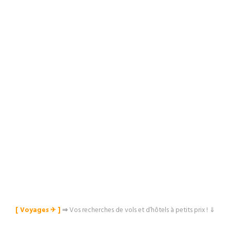
[ Voyages ✈︎ ]
⇒
Vos recherches de vols et d’hôtels à petits prix ! ⇓