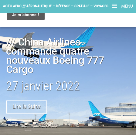
MENU
ACTU AERO /// AÉRONAUTIQUE – DÉFENSE – SPATIALE – VOYAGES
/// China Airlines
commande quatre
nouveaux Boeing 777
Cargo
27 janvier 2022
Lire la Suite