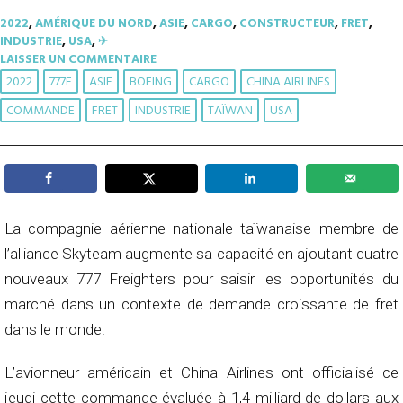
2022
,
AMÉRIQUE DU NORD
,
ASIE
,
CARGO
,
CONSTRUCTEUR
,
FRET
,
INDUSTRIE
,
USA
,
✈︎
LAISSER UN COMMENTAIRE
2022
777F
ASIE
BOEING
CARGO
CHINA AIRLINES
COMMANDE
FRET
INDUSTRIE
TAÏWAN
USA
La compagnie aérienne nationale taïwanaise membre de
l’alliance Skyteam augmente sa capacité en ajoutant quatre
nouveaux 777 Freighters pour saisir les opportunités du
marché dans un contexte de demande croissante de fret
dans le monde.
L’avionneur américain et China Airlines ont officialisé ce
jeudi cette commande évaluée à 1,4 milliard de dollars aux