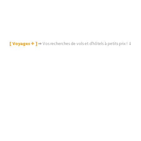
[ Voyages ✈︎ ]
⇒
Vos recherches de vols et d’hôtels à petits prix ! ⇓