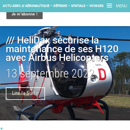
MENU
ACTU AERO /// AÉRONAUTIQUE – DÉFENSE – SPATIALE – VOYAGES
/// HeliDax sécurise la
maintenance de ses H120
avec Airbus Helicopters
13 septembre 2022
Lire la Suite
✈︎