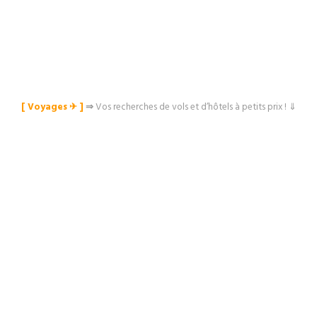
[ Voyages ✈︎ ]
⇒
Vos recherches de vols et d’hôtels à petits prix ! ⇓