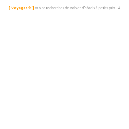
[ Voyages ✈︎ ]
⇒
Vos recherches de vols et d’hôtels à petits prix ! ⇓