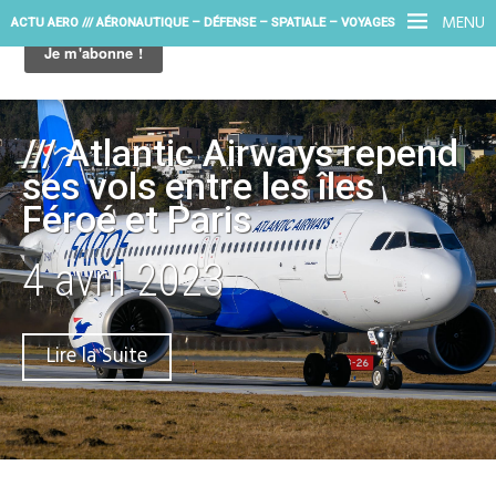
MENU
ACTU AERO /// AÉRONAUTIQUE – DÉFENSE – SPATIALE – VOYAGES
/// Atlantic Airways repend
ses vols entre les îles
Féroé et Paris
4 avril 2023
Lire la Suite