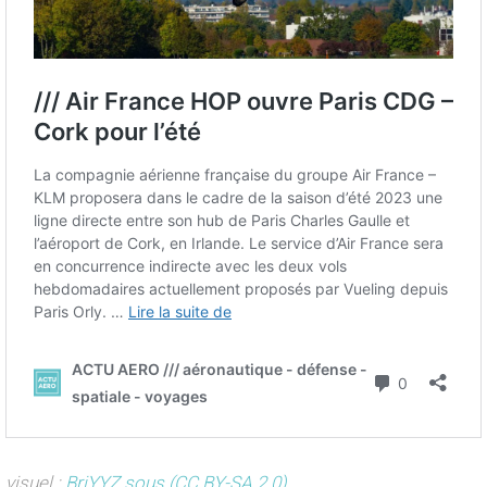
visuel :
BriYYZ sous (CC BY-SA 2.0)