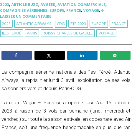
2023
,
ARTICLE BUZZ
,
AVGEEK
,
AVIATION COMMERCIALE
,
COMPAGNIES AÉRIENNES
,
EUROPE
,
FRANCE
,
VOYAGE
,
✈︎
LAISSER UN COMMENTAIRE
2023
ATLANTIC AIRWAYS
CDG
ÉTÉ 2023
EUROPE
FRANCE
ÎLES FÉROÉ
PARIS
ROISSY CHARLES DE GAULLE
VOYAGE
La compagnie aérienne nationale des îles Féroé, Atlantic
Airways, a repris hier lundi 3 avril l’exploitation de ses vols
saisonniers vers et depuis Paris-CDG.
La route Vagár – Paris sera opérée jusqu’au 16 octobre
2023 à raison de 3 vols par semaine (lundi, mercredi et
vendredi) sur toute la saison estivale, en codeshare avec Air
France, soit une fréquence hebdomadaire en plus que l’an