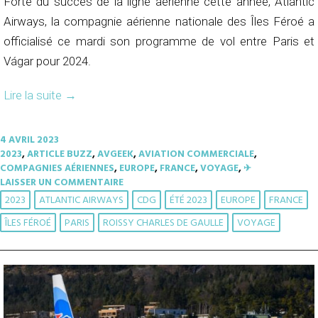
Forte du succès de la ligne aérienne cette année, Atlantic
Airways, la compagnie aérienne nationale des Îles Féroé a
officialisé ce mardi son programme de vol entre Paris et
Vágar pour 2024.
Lire la suite
→
4 AVRIL 2023
2023
,
ARTICLE BUZZ
,
AVGEEK
,
AVIATION COMMERCIALE
,
COMPAGNIES AÉRIENNES
,
EUROPE
,
FRANCE
,
VOYAGE
,
✈︎
LAISSER UN COMMENTAIRE
2023
ATLANTIC AIRWAYS
CDG
ÉTÉ 2023
EUROPE
FRANCE
ÎLES FÉROÉ
PARIS
ROISSY CHARLES DE GAULLE
VOYAGE