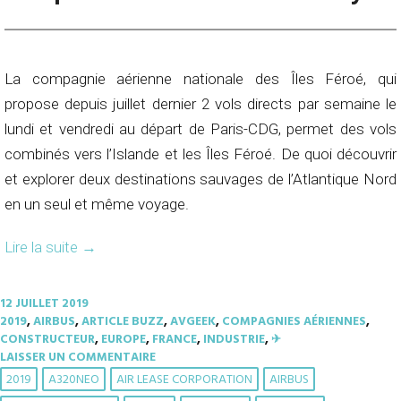
La compagnie aérienne nationale des Îles Féroé, qui
propose depuis juillet dernier 2 vols directs par semaine le
lundi et vendredi au départ de Paris-CDG, permet des vols
combinés vers l’Islande et les Îles Féroé. De quoi découvrir
et explorer deux destinations sauvages de l’Atlantique Nord
en un seul et même voyage.
Lire la suite
→
12 JUILLET 2019
2019
,
AIRBUS
,
ARTICLE BUZZ
,
AVGEEK
,
COMPAGNIES AÉRIENNES
,
CONSTRUCTEUR
,
EUROPE
,
FRANCE
,
INDUSTRIE
,
✈︎
LAISSER UN COMMENTAIRE
2019
A320NEO
AIR LEASE CORPORATION
AIRBUS