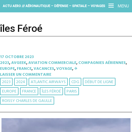
MENU
ACTU AERO /// AÉRONAUTIQUE – DÉFENSE – SPATIALE – VOYAGES
îles Féroé
17 OCTOBRE 2023
2023
,
AVGEEK
,
AVIATION COMMERCIALE
,
COMPAGNIES AÉRIENNES
,
EUROPE
,
FRANCE
,
VACANCES
,
VOYAGE
,
✈︎
LAISSER UN COMMENTAIRE
2023
2024
ATLANTIC AIRWAYS
CDG
DÉBUT DE LIGNE
EUROPE
FRANCE
ÎLES FÉROÉ
PARIS
ROISSY CHARLES DE GAULLE