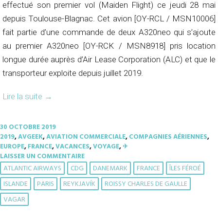
effectué son premier vol (Maiden Flight) ce jeudi 28 mai
depuis Toulouse-Blagnac. Cet avion [OY-RCL / MSN10006]
fait partie d’une commande de deux A320neo qui s’ajoute
au premier A320neo [OY-RCK / MSN8918] pris location
longue durée auprès d’Air Lease Corporation (ALC) et que le
transporteur exploite depuis juillet 2019.
Lire la suite
→
30 OCTOBRE 2019
2019
,
AVGEEK
,
AVIATION COMMERCIALE
,
COMPAGNIES AÉRIENNES
,
EUROPE
,
FRANCE
,
VACANCES
,
VOYAGE
,
✈︎
LAISSER UN COMMENTAIRE
ATLANTIC AIRWAYS
CDG
DANEMARK
FRANCE
ÎLES FÉROÉ
ISLANDE
PARIS
REYKJAVÍK
ROISSY CHARLES DE GAULLE
VAGAR