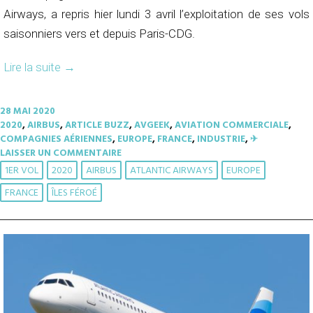
Airways, a repris hier lundi 3 avril l’exploitation de ses vols
saisonniers vers et depuis Paris-CDG.
Lire la suite
→
28 MAI 2020
2020
,
AIRBUS
,
ARTICLE BUZZ
,
AVGEEK
,
AVIATION COMMERCIALE
,
COMPAGNIES AÉRIENNES
,
EUROPE
,
FRANCE
,
INDUSTRIE
,
✈︎
LAISSER UN COMMENTAIRE
1ER VOL
2020
AIRBUS
ATLANTIC AIRWAYS
EUROPE
FRANCE
ÎLES FÉROÉ