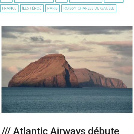
FRANCE
ÎLES FÉROÉ
PARIS
ROISSY CHARLES DE GAULLE
/// Atlantic Airways débute