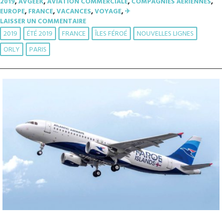
2019
,
AVGEEK
,
AVIATION COMMERCIALE
,
COMPAGNIES AÉRIENNES
,
EUROPE
,
FRANCE
,
VACANCES
,
VOYAGE
,
✈︎
LAISSER UN COMMENTAIRE
2019
ÉTÉ 2019
FRANCE
ÎLES FÉROÉ
NOUVELLES LIGNES
ORLY
PARIS