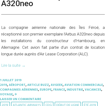
A320neo
La compagnie aérienne nationale des Îles Féroé, a
réceptionné son premier exemplaire l’Airbus A320neo depuis
les installations du constructeur d’Hambourg, en
Allemagne. Cet avion fait partie d’un contrat de location
longue durée auprès d’Air Lease Corporation (ALC).
Lire la suite
→
1 JUILLET 2019
2019
,
AÉROPORT
,
ARTICLE BUZZ
,
AVGEEK
,
AVIATION COMMERCIALE
,
COMPAGNIES AÉRIENNES
,
EUROPE
,
FRANCE
,
INDUSTRIE
,
VACANCES
,
VOYAGE
,
✈︎
LAISSER UN COMMENTAIRE
2019
ATLANTIC AIRWAYS
CDG
DÉBUT DE LIGNE
ÉTÉ 2019