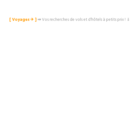
[ Voyages ✈︎ ]
⇒
Vos recherches de vols et d’hôtels à petits prix ! ⇓