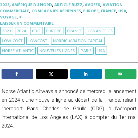
2023
,
AMÉRIQUE DU NORD
,
ARTICLE BUZZ
,
AVGEEK
,
AVIATION
COMMERCIALE
,
COMPAGNIES AÉRIENNES
,
EUROPE
,
FRANCE
,
USA
,
VOYAGE
,
✈︎
LAISSER UN COMMENTAIRE
2023
2024
CDG
EUROPE
FRANCE
LOS ANGELES
LOW-COST
LOWCOST
NORDIC AVIATION CAPITAL
NORSE ATLANTIC
NOUVELLES LIGNES
PARIS
USA
Norse Atlantic Airways a annoncé ce mercredi le lancement
en 2024 d’une nouvelle ligne au départ de la France, reliant
l’aéroport Paris Charles de Gaulle (CDG) à l’aéroport
international de Los Angeles (LAX) à compter du 1er mai
2024.