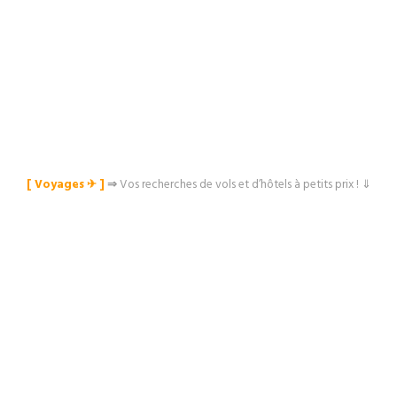
[ Voyages ✈︎ ]
⇒
Vos recherches de vols et d’hôtels à petits prix ! ⇓