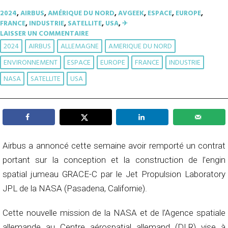
2024
,
AIRBUS
,
AMÉRIQUE DU NORD
,
AVGEEK
,
ESPACE
,
EUROPE
,
FRANCE
,
INDUSTRIE
,
SATELLITE
,
USA
,
✈︎
LAISSER UN COMMENTAIRE
2024
AIRBUS
ALLEMAGNE
AMERIQUE DU NORD
ENVIRONNEMENT
ESPACE
EUROPE
FRANCE
INDUSTRIE
NASA
SATELLITE
USA
Airbus a annoncé cette semaine avoir remporté un contrat
portant sur la conception et la construction de l’engin
spatial jumeau GRACE-C par le Jet Propulsion Laboratory
JPL de la NASA (Pasadena, Californie).
Cette nouvelle mission de la NASA et de l’Agence spatiale
allemande au Centre aérospatial allemand (DLR) vise à