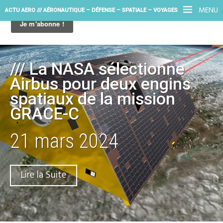
MENU
ACTU AERO /// AÉRONAUTIQUE – DÉFENSE – SPATIALE – VOYAGES
/// La NASA sélectionne
Airbus pour deux engins
spatiaux de la mission
GRACE-C
21 mars 2024
Lire la Suite