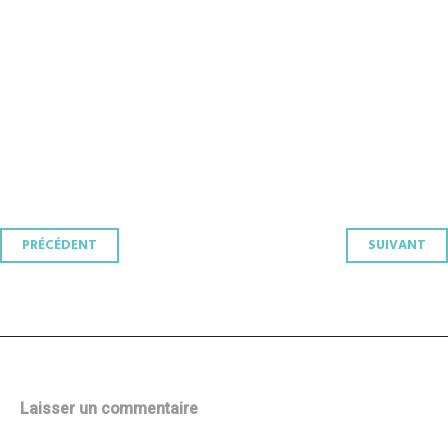
Navigation
PRÉCÉDENT
SUIVANT
des
articles
Laisser un commentaire