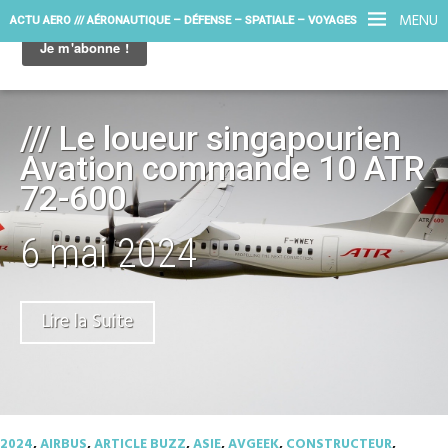
MENU
ACTU AERO /// AÉRONAUTIQUE – DÉFENSE – SPATIALE – VOYAGES
/// Le loueur singapourien
Avation commande 10 ATR
72-600
6 mai 2024
Lire la Suite
2024
,
AIRBUS
,
ARTICLE BUZZ
,
ASIE
,
AVGEEK
,
CONSTRUCTEUR
,