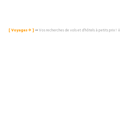
[ Voyages ✈︎ ]
⇒
Vos recherches de vols et d’hôtels à petits prix ! ⇓