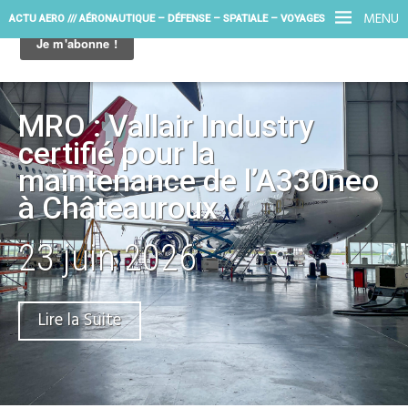
MENU
ACTU AERO /// AÉRONAUTIQUE – DÉFENSE – SPATIALE – VOYAGES
MRO : Vallair Industry
certifié pour la
maintenance de l’A330neo
à Châteauroux
23 juin 2026
Lire la Suite