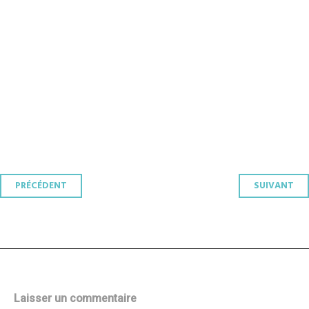
Navigation
PRÉCÉDENT
SUIVANT
des
articles
Laisser un commentaire