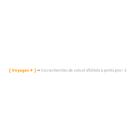
[ Voyages ✈︎ ]
⇒
Vos recherches de vols et d’hôtels à petits prix ! ⇓