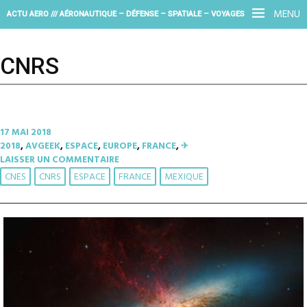
MENU
ACTU AERO /// AÉRONAUTIQUE – DÉFENSE – SPATIALE – VOYAGES
CNRS
17 MAI 2018
2018
,
AVGEEK
,
ESPACE
,
EUROPE
,
FRANCE
,
✈︎
LAISSER UN COMMENTAIRE
CNES
CNRS
ESPACE
FRANCE
MEXIQUE