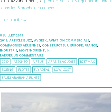
d’un A320neo neuf, le
premier sur les 30 qui seront livrés
dans les 3 prochaines années
.
Lire la suite
→
8 JUILLET 2019
2019
,
ARTICLE BUZZ
,
AVGEEK
,
AVIATION COMMERCIALE
,
COMPAGNIES AÉRIENNES
,
CONSTRUCTEUR
,
EUROPE
,
FRANCE
,
INDUSTRIE
,
MOYEN-ORIENT
,
✈︎
LAISSER UN COMMENTAIRE
2019
A320NEO
AIRBUS
ARABIE SAOUDITE
B737 MAX
BOEING
FLOTTE
FLYADEAL
LOW-COST
SAUDI ARABIAN AIRLINES