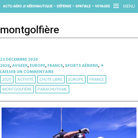
MENU
ACTU AERO /// AÉRONAUTIQUE – DÉFENSE – SPATIALE – VOYAGES
montgolfière
22 DÉCEMBRE 2020
2020
,
AVGEEK
,
EUROPE
,
FRANCE
,
SPORTS AÉRIENS
,
✈︎
LAISSER UN COMMENTAIRE
2020
ACTIVITÉ
CHUTE LIBRE
EUROPE
FRANCE
MONTGOLFIÈRE
PARACHUTISME