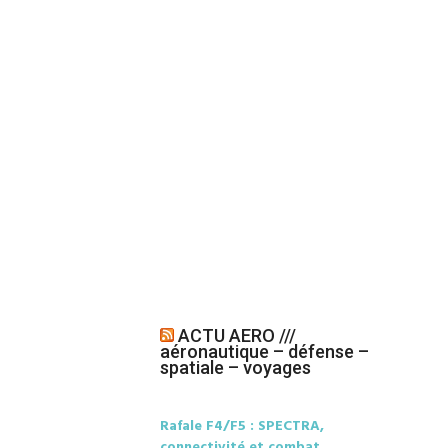
ACTU AERO ///
aéronautique – défense –
spatiale – voyages
Rafale F4/F5 : SPECTRA,
connectivité et combat