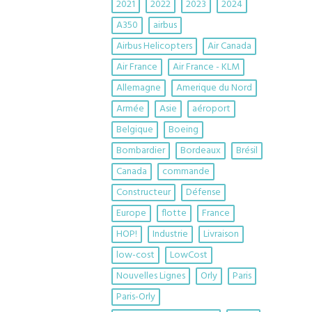
2021
2022
2023
2024
A350
airbus
Airbus Helicopters
Air Canada
Air France
Air France - KLM
Allemagne
Amerique du Nord
Armée
Asie
aéroport
Belgique
Boeing
Bombardier
Bordeaux
Brésil
Canada
commande
Constructeur
Défense
Europe
flotte
France
HOP!
Industrie
Livraison
low-cost
LowCost
Nouvelles Lignes
Orly
Paris
Paris-Orly