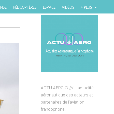
ENSE
HÉLICOPTÈRES
ESPACE
VIDÉOS
+ PLUS
ACTU AERO ® /// L’actualité
aéronautique des acteurs et
partenaires de l’aviation
francophone.