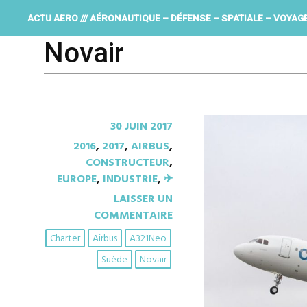
ACTU AERO /// AÉRONAUTIQUE – DÉFENSE – SPATIALE – VOYAG
Novair
30 JUIN 2017
2016
,
2017
,
AIRBUS
,
CONSTRUCTEUR
,
EUROPE
,
INDUSTRIE
,
✈︎
LAISSER UN
COMMENTAIRE
Charter
Airbus
A321Neo
Suède
Novair