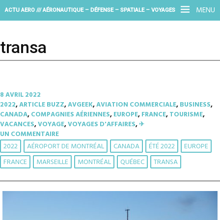
MENU
ACTU AERO /// AÉRONAUTIQUE – DÉFENSE – SPATIALE – VOYAGES
transa
8 AVRIL 2022
2022
,
ARTICLE BUZZ
,
AVGEEK
,
AVIATION COMMERCIALE
,
BUSINESS
,
CANADA
,
COMPAGNIES AÉRIENNES
,
EUROPE
,
FRANCE
,
TOURISME
,
VACANCES
,
VOYAGE
,
VOYAGES D'AFFAIRES
,
✈︎
UN COMMENTAIRE
2022
AÉROPORT DE MONTRÉAL
CANADA
ÉTÉ 2022
EUROPE
FRANCE
MARSEILLE
MONTRÉAL
QUÉBEC
TRANSA