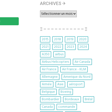
ARCHIVES ✈︎
ARCHIVES
✈︎
Ξ – – – – – – – – – – – Ξ
2015
2018
2019
2020
2021
2022
2023
2024
A350
airbus
Airbus Helicopters
Air Canada
Air France
Air France - KLM
Allemagne
Amerique du Nord
Armée
Asie
aéroport
Belgique
Boeing
Bombardier
Bordeaux
Brésil
Canada
commande