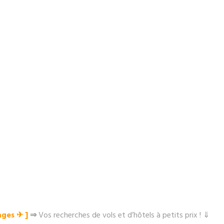
ges ✈︎ ]
⇒
Vos recherches de vols et d’hôtels à petits prix ! ⇓