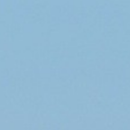
/// Le CS300 airBalti
9 novembre 2017
Lire la Suite