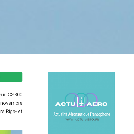
teur CS300
6 novembre
e Riga- et