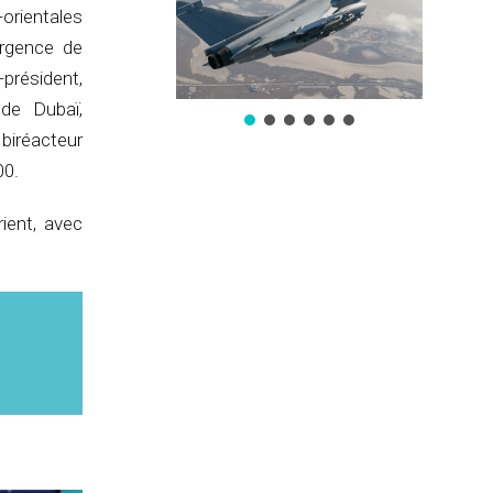
orientales
ergence de
-président,
 de Dubaï,
biréacteur
00.
ient, avec