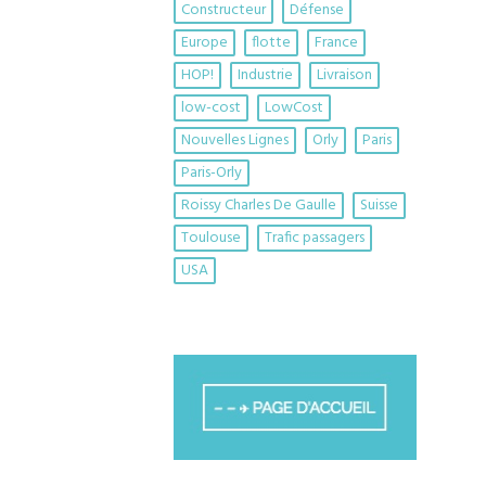
Constructeur
Défense
Europe
flotte
France
HOP!
Industrie
Livraison
low-cost
LowCost
Nouvelles Lignes
Orly
Paris
Paris-Orly
Roissy Charles De Gaulle
Suisse
Toulouse
Trafic passagers
USA