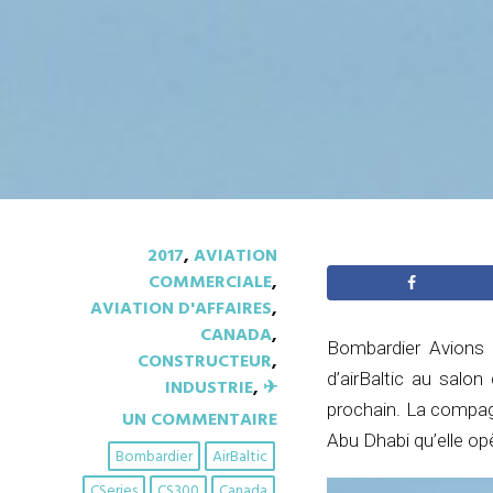
2017
,
AVIATION
COMMERCIALE
,
AVIATION D'AFFAIRES
,
CANADA
,
Bombardier Avions 
CONSTRUCTEUR
,
d’airBaltic au salo
INDUSTRIE
,
✈︎
prochain. La compag
UN COMMENTAIRE
Abu Dhabi qu’elle o
Bombardier
AirBaltic
CSeries
CS300
Canada