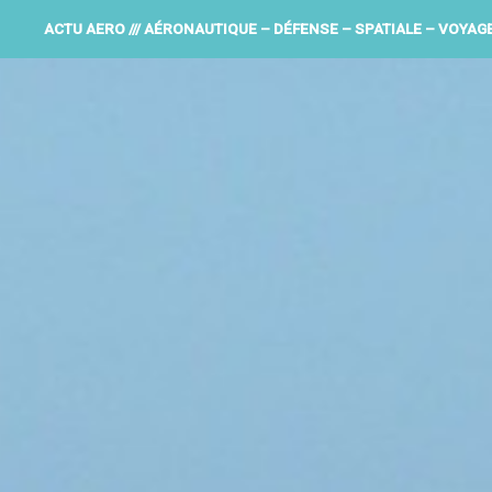
ACTU AERO /// AÉRONAUTIQUE – DÉFENSE – SPATIALE – VOYAG