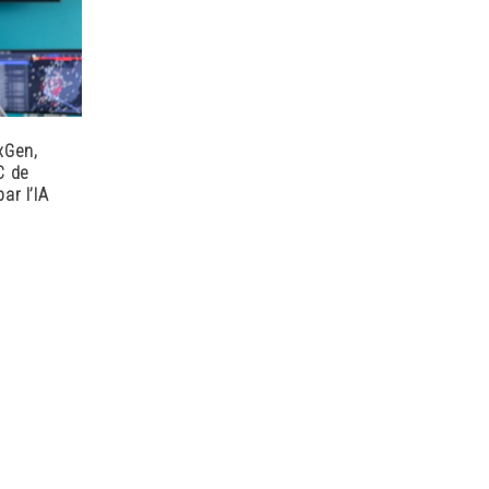
xGen,
C de
ar l’IA