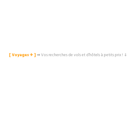
[ Voyages ✈︎ ]
⇒
Vos recherches de vols et d’hôtels à petits prix ! ⇓