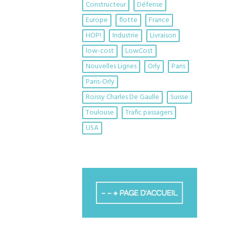
Constructeur
Défense
Europe
flotte
France
HOP!
Industrie
Livraison
low-cost
LowCost
Nouvelles Lignes
Orly
Paris
Paris-Orly
Roissy Charles De Gaulle
Suisse
Toulouse
Trafic passagers
USA