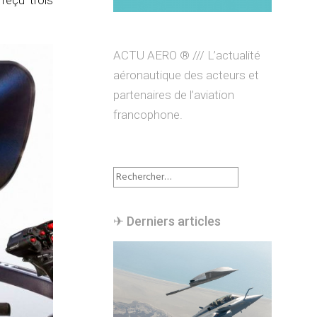
reçu trois
ACTU AERO ® /// L’actualité
aéronautique des acteurs et
partenaires de l’aviation
francophone.
Rechercher :
✈︎ Derniers articles