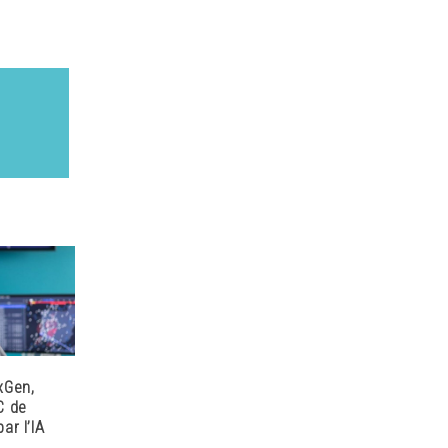
xGen,
C de
ar l’IA