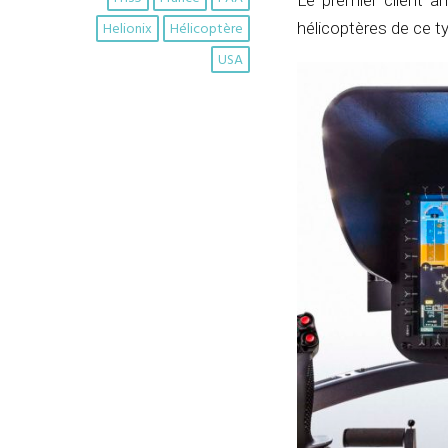
Le premier client a
Helionix
Hélicoptère
hélicoptères de ce t
USA