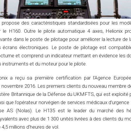
 propose des caractéristiques standardisées pour les mod
 le H160. Outre le pilote automatique 4 axes, Helionix p
vante dans le poste de pilotage pour améliorer la lecture de l
s écrans électroniques. Le poste de pilotage est compatibl
nocturne et comprend un indicateur mettant en évidence les d
 instruments et du moteur pour le pilote.
nix a reçu sa première certification par l’Agence Europé
n novembre 2016. Les premiers clients du nouveau membre de 
stère Britannique de la Défense du UKMFTS, qui est exploité
nsi que l’opérateur norvégien de services médicaux d’urgence
se AS (Nolas). Le H135 est le leader du marché des hél
yvalents avec plus de 1 300 unités livrées à des clients du m
 4,5 millions d’heures de vol.