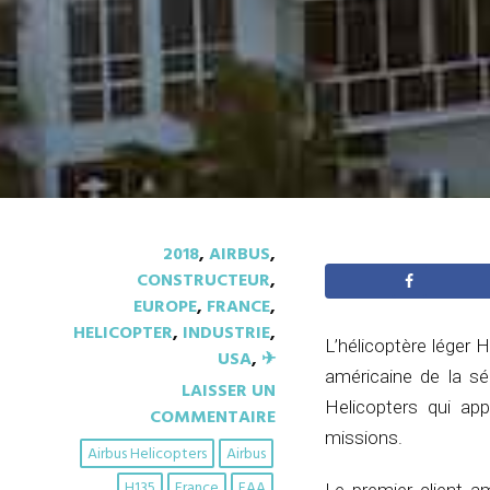
2018
,
AIRBUS
,
CONSTRUCTEUR
,
EUROPE
,
FRANCE
,
HELICOPTER
,
INDUSTRIE
,
L’hélicoptère léger H
USA
,
✈︎
américaine de la sé
LAISSER UN
Helicopters qui app
COMMENTAIRE
missions.
Airbus Helicopters
Airbus
H135
France
FAA