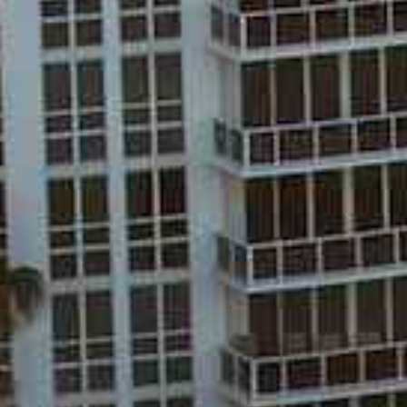
/// Le H135 reçoit la 
Helionix
1 mars 2018
Lire la Suite