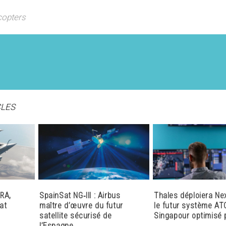
icopters
CLES
RA,
SpainSat NG‑III : Airbus
Thales déploiera Ne
at
maître d’œuvre du futur
le futur système AT
satellite sécurisé de
Singapour optimisé p
l’Espagne