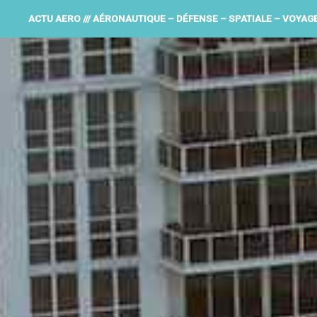
ACTU AERO /// AÉRONAUTIQUE – DÉFENSE – SPATIALE – VOYAG