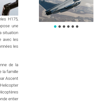
èles H175,
ropose une
a situation
e avec les
onnées les
enne de la
la famille
 par Ascent
 Helicopter
icoptères
onde entier