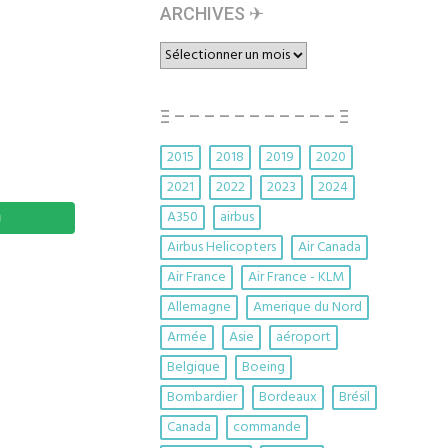
ARCHIVES ✈︎
ARCHIVES
✈︎
Ξ – – – – – – – – – – – Ξ
2015
2018
2019
2020
2021
2022
2023
2024
A350
airbus
Airbus Helicopters
Air Canada
Air France
Air France - KLM
Allemagne
Amerique du Nord
Armée
Asie
aéroport
Belgique
Boeing
Bombardier
Bordeaux
Brésil
Canada
commande