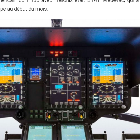
méricain du H135 avec Helionix était STAT Medevac, qui a 
ype au début du mois.