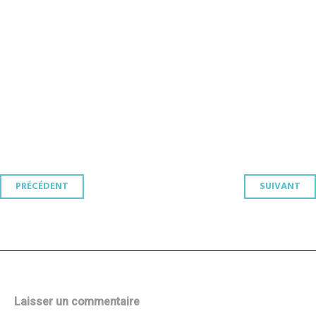
Navigation
PRÉCÉDENT
SUIVANT
des
articles
Laisser un commentaire