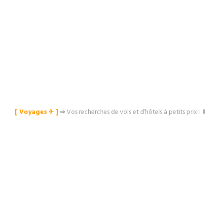
[ Voyages ✈︎ ]
⇒
Vos recherches de vols et d’hôtels à petits prix ! ⇓