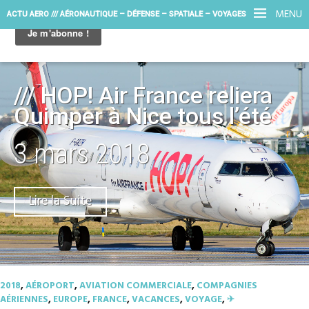
MENU
ACTU AERO /// AÉRONAUTIQUE – DÉFENSE – SPATIALE – VOYAGES
/// HOP! Air France reliera
Quimper à Nice tous l’été
3 mars 2018
Lire la Suite
2018
,
AÉROPORT
,
AVIATION COMMERCIALE
,
COMPAGNIES
AÉRIENNES
,
EUROPE
,
FRANCE
,
VACANCES
,
VOYAGE
,
✈︎