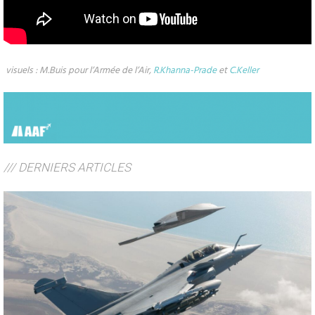
visuels : M.Buis pour l’Armée de l’Air,
R.Khanna-Prade
et
C.Keller
/// DERNIERS ARTICLES