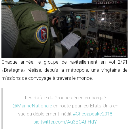
Chaque année, le groupe de ravitaillement en vol 2/91
«Bretagne» réalise, depuis la métropole, une vingtaine de
missions de convoyage à travers le monde.
Les Rafale du Groupe aérien embarqué
@MarineNationale
en route pour les Etats-Unis en
vue du déploiement inédit
#Chesapeake2018
pic.twitter.com/Au3BCAhHdY