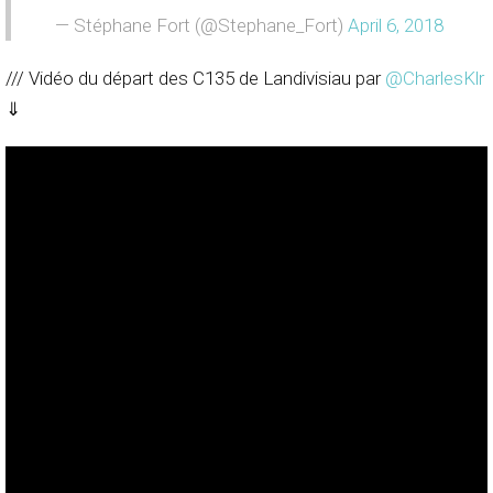
— Stéphane Fort (@Stephane_Fort)
April 6, 2018
/// Vidéo du départ des C135 de Landivisiau par
@CharlesKlr
⇓