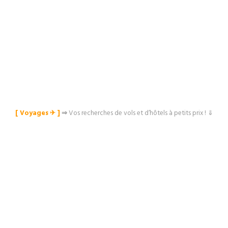
[ Voyages ✈︎ ]
⇒
Vos recherches de vols et d’hôtels à petits prix ! ⇓