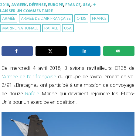
2018
,
AVGEEK
,
DÉFENSE
,
EUROPE
,
FRANCE
,
USA
,
✈︎
LAISSER UN COMMENTAIRE
ARMÉE
ARMÉE DE L’AIR FRANÇAISE
C-135
FRANCE
MARINE NATIONALE
RAFALE
USA
Ce mercredi 4 avril 2018, 3 avions ravitailleurs C135 de
l’
Armée de l’air française
du groupe de ravitaillement en vol
2/91 «Bretagne» ont participé à une mission de convoyage
de douze
Rafale
Marine qui devraient rejoindre les États-
Unis pour un exercice en coalition.