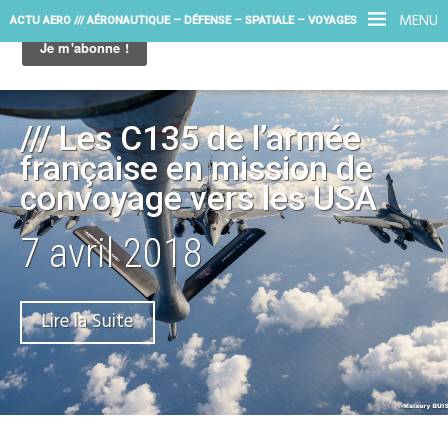
MENU
ACTU AERO /// AÉRONAUTIQUE – DÉFENSE – SPATIALE – VOYAGES
/// Les C135 de l’armée
française en mission de
convoyage vers les USA
7 avril 2018
Lire la Suite