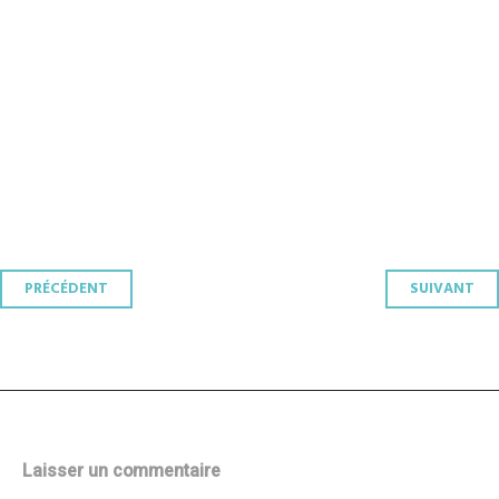
Navigation
PRÉCÉDENT
SUIVANT
des
articles
Laisser un commentaire