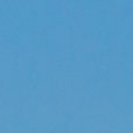
oise Xiamen Airlines reç