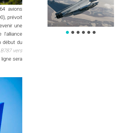
164 avions
), prévoit
evenir une
’alliance
n début du
 B787 vers
 ligne sera