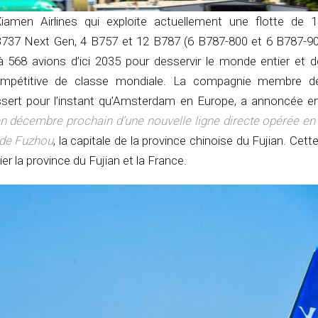
amen Airlines qui exploite actuellement une flotte de 
37 Next Gen, 4 B757 et 12 B787 (6 B787-800 et 6 B787-900
 à 568 avions d’ici 2035 pour desservir le monde entier et d
mpétitive de classe mondiale. La compagnie membre de l
essert pour l’instant qu’Amsterdam en Europe, a annoncée e
n décembre prochain d’une nouvelle ligne directe opérée en
 de Fuzhou
, la capitale de la province chinoise du Fujian. Cette
lier la province du Fujian et la France.