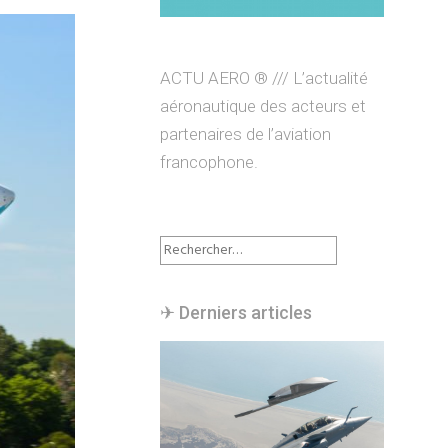
ACTU AERO ® /// L’actualité
aéronautique des acteurs et
partenaires de l’aviation
francophone.
Rechercher :
✈︎ Derniers articles