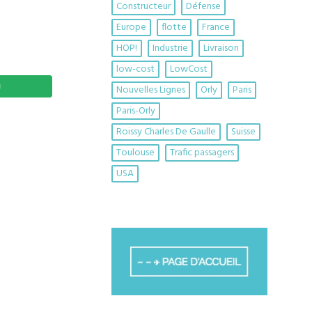
Constructeur
Défense
Europe
flotte
France
HOP!
Industrie
Livraison
low-cost
LowCost
Nouvelles Lignes
Orly
Paris
Paris-Orly
Roissy Charles De Gaulle
Suisse
Toulouse
Trafic passagers
USA