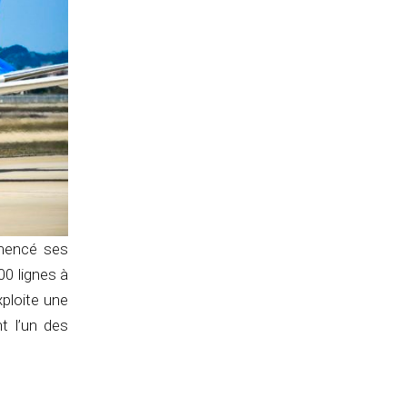
mmencé ses
00 lignes à
xploite une
 l’un des