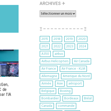
ARCHIVES ✈︎
ARCHIVES
✈︎
Ξ – – – – – – – – – – – Ξ
2015
2018
2019
2020
2021
2022
2023
2024
A350
airbus
Airbus Helicopters
Air Canada
Air France
Air France - KLM
Allemagne
Amerique du Nord
Armée
Asie
aéroport
xGen,
C de
Belgique
Boeing
ar l’IA
Bombardier
Bordeaux
Brésil
Canada
commande