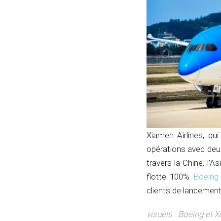
Xiamen Airlines, q
opérations avec deux 
travers la Chine, l’A
flotte 100%
Boeing
clients de lancemen
visuels : Boeing et 