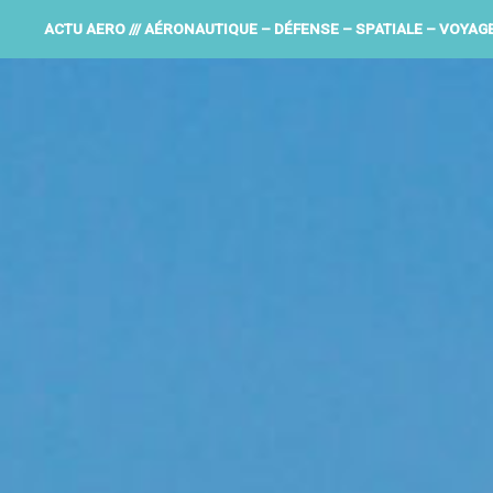
ACTU AERO /// AÉRONAUTIQUE – DÉFENSE – SPATIALE – VOYAG