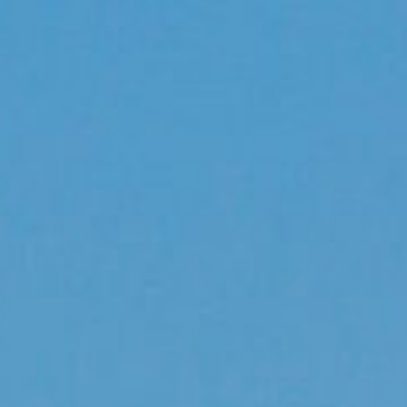
/// La compagnie chin
MAX 8
26 mai 2018
Lire la Suite