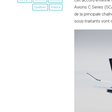
Cet accord entérine 
Québec
France
Avions C Series (SCA
de la principale cha
sous-traitants vont 