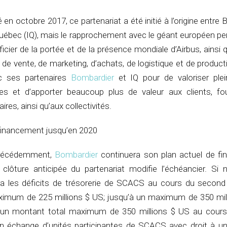
en octobre 2017, ce partenariat a été initié à l’origine entre
uébec (IQ), mais le rapprochement avec le géant européen pe
ier de la portée et de la présence mondiale d’Airbus, ainsi
 de vente, de marketing, d’achats, de logistique et de product
vec ses partenaires
Bombardier
et IQ pour de valoriser ple
es et d’apporter beaucoup plus de valeur aux clients, fou
res, ainsi qu’aux collectivités.
financement jusqu’en 2020
récédemment,
Bombardier
continuera son plan actuel de f
ôture anticipée du partenariat modifie l’échéancier. Si n
ra les déficits de trésorerie de SCACS au cours du secon
ximum de 225 millions $ US; jusqu’à un maximum de 350 mil
à un montant total maximum de 350 millions $ US au cour
n échange d’unités participantes de SCACS avec droit à un