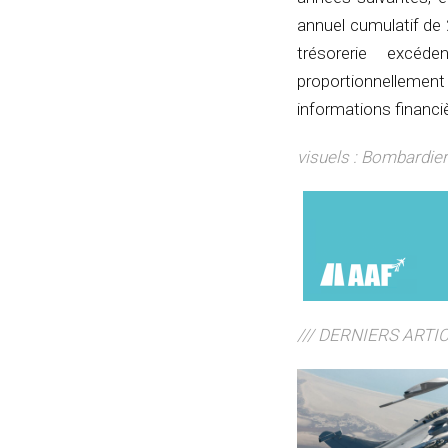
annuel cumulatif de 
trésorerie excéd
proportionnellemen
informations financiè
visuels : Bombardier
/// DERNIERS ARTI