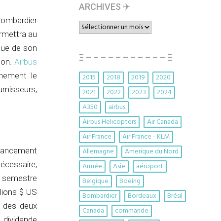
ARCHIVES ✈︎
 Bombardier
ARCHIVES
rmettra au
✈︎
 que de son
Ξ – – – – – – – – – – – Ξ
ion.
Airbus
inement le
2015
2018
2019
2020
rnisseurs,
2021
2022
2023
2024
A350
airbus
Airbus Helicopters
Air Canada
Air France
Air France - KLM
inancement
Allemagne
Amerique du Nord
écessaire,
Armée
Asie
aéroport
d semestre
Belgique
Boeing
lions $ US
Bombardier
Bordeaux
Brésil
s des deux
Canada
commande
 dividende