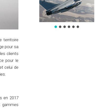
 territoire
ge pour sa
les clients
ce pour le
et celui de
ies.
és en 2017
eux gammes