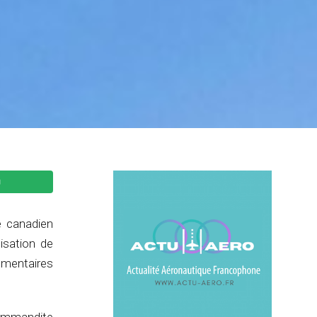
e canadien
isation de
lementaires