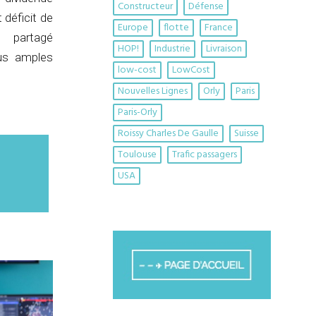
Constructeur
Défense
 déficit de
Europe
flotte
France
a partagé
HOP!
Industrie
Livraison
lus amples
low-cost
LowCost
Nouvelles Lignes
Orly
Paris
Paris-Orly
Roissy Charles De Gaulle
Suisse
Toulouse
Trafic passagers
USA