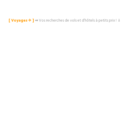
[ Voyages ✈︎ ]
⇒
Vos recherches de vols et d’hôtels à petits prix ! ⇓