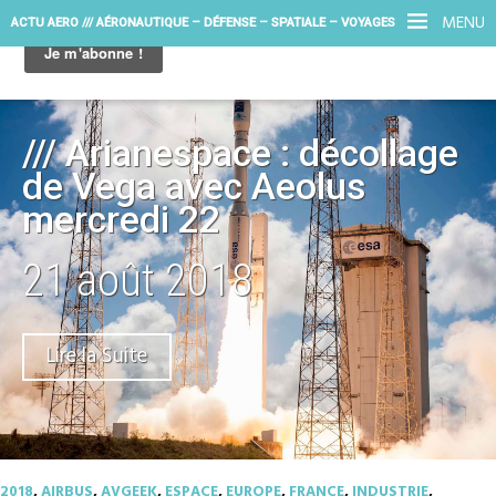
MENU
ACTU AERO /// AÉRONAUTIQUE – DÉFENSE – SPATIALE – VOYAGES
/// Arianespace : décollage
de Vega avec Aeolus
mercredi 22
21 août 2018
Lire la Suite
2018
,
AIRBUS
,
AVGEEK
,
ESPACE
,
EUROPE
,
FRANCE
,
INDUSTRIE
,