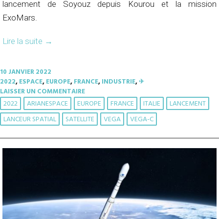
lancement de Soyouz depuis Kourou et la mission
ExoMars.
Lire la suite
→
10 JANVIER 2022
2022
,
ESPACE
,
EUROPE
,
FRANCE
,
INDUSTRIE
,
✈︎
LAISSER UN COMMENTAIRE
2022
ARIANESPACE
EUROPE
FRANCE
ITALIE
LANCEMENT
LANCEUR SPATIAL
SATELLITE
VEGA
VEGA-C