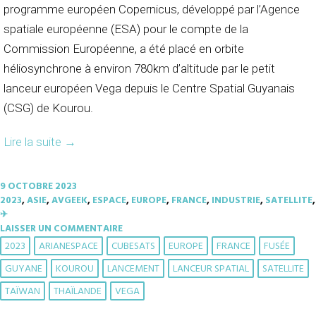
programme européen Copernicus, développé par l’Agence
spatiale européenne (ESA) pour le compte de la
Commission Européenne, a été placé en orbite
héliosynchrone à environ 780km d’altitude par le petit
lanceur européen Vega depuis le Centre Spatial Guyanais
(CSG) de Kourou.
Lire la suite
→
9 OCTOBRE 2023
2023
,
ASIE
,
AVGEEK
,
ESPACE
,
EUROPE
,
FRANCE
,
INDUSTRIE
,
SATELLITE
,
✈︎
LAISSER UN COMMENTAIRE
2023
ARIANESPACE
CUBESATS
EUROPE
FRANCE
FUSÉE
GUYANE
KOUROU
LANCEMENT
LANCEUR SPATIAL
SATELLITE
TAÏWAN
THAÏLANDE
VEGA