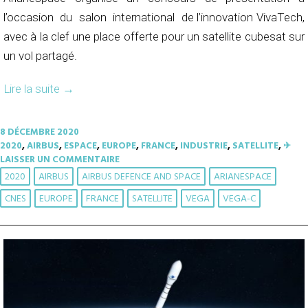
l’occasion du salon international de l’innovation VivaTech,
avec à la clef une place offerte pour un satellite cubesat sur
un vol partagé.
Lire la suite
→
8 DÉCEMBRE 2020
2020
,
AIRBUS
,
ESPACE
,
EUROPE
,
FRANCE
,
INDUSTRIE
,
SATELLITE
,
✈︎
LAISSER UN COMMENTAIRE
2020
AIRBUS
AIRBUS DEFENCE AND SPACE
ARIANESPACE
CNES
EUROPE
FRANCE
SATELLITE
VEGA
VEGA-C