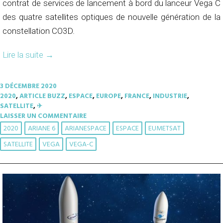
contrat de services de lancement à bord du lanceur Vega C
des quatre satellites optiques de nouvelle génération de la
constellation CO3D.
Lire la suite
→
3 DÉCEMBRE 2020
2020
,
ARTICLE BUZZ
,
ESPACE
,
EUROPE
,
FRANCE
,
INDUSTRIE
,
SATELLITE
,
✈︎
LAISSER UN COMMENTAIRE
2020
ARIANE 6
ARIANESPACE
ESPACE
EUMETSAT
SATELLITE
VEGA
VEGA-C