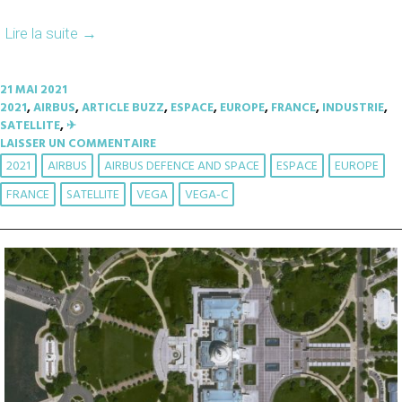
Lire la suite
→
21 MAI 2021
2021
,
AIRBUS
,
ARTICLE BUZZ
,
ESPACE
,
EUROPE
,
FRANCE
,
INDUSTRIE
,
SATELLITE
,
✈︎
LAISSER UN COMMENTAIRE
2021
AIRBUS
AIRBUS DEFENCE AND SPACE
ESPACE
EUROPE
FRANCE
SATELLITE
VEGA
VEGA-C