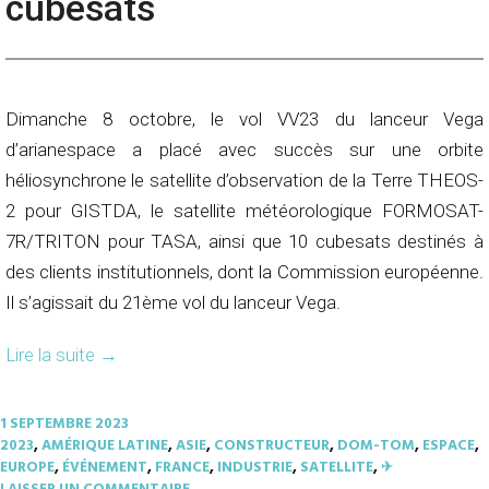
cubesats
Dimanche 8 octobre, le vol VV23 du lanceur Vega
d’arianespace a placé avec succès sur une orbite
héliosynchrone le satellite d’observation de la Terre THEOS-
2 pour GISTDA, le satellite météorologique FORMOSAT-
7R/TRITON pour TASA, ainsi que 10 cubesats destinés à
des clients institutionnels, dont la Commission européenne.
Il s’agissait du 21ème vol du lanceur Vega.
Lire la suite
→
1 SEPTEMBRE 2023
2023
,
AMÉRIQUE LATINE
,
ASIE
,
CONSTRUCTEUR
,
DOM-TOM
,
ESPACE
,
EUROPE
,
ÉVÉNEMENT
,
FRANCE
,
INDUSTRIE
,
SATELLITE
,
✈︎