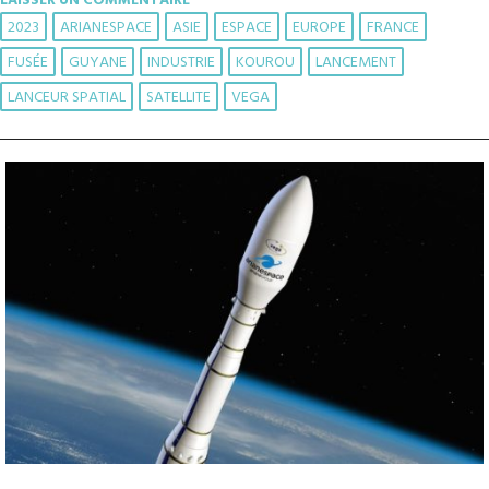
LAISSER UN COMMENTAIRE
2023
ARIANESPACE
ASIE
ESPACE
EUROPE
FRANCE
FUSÉE
GUYANE
INDUSTRIE
KOUROU
LANCEMENT
LANCEUR SPATIAL
SATELLITE
VEGA