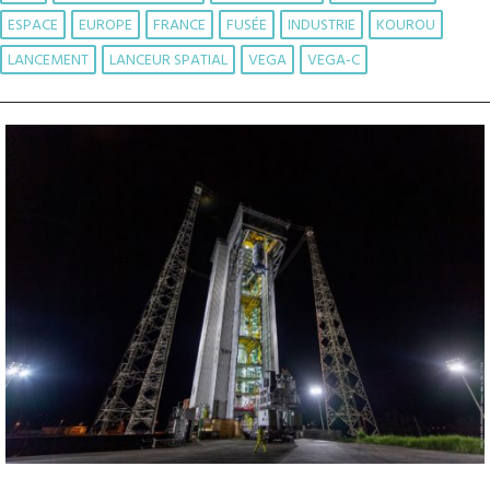
ESPACE
EUROPE
FRANCE
FUSÉE
INDUSTRIE
KOUROU
LANCEMENT
LANCEUR SPATIAL
VEGA
VEGA-C