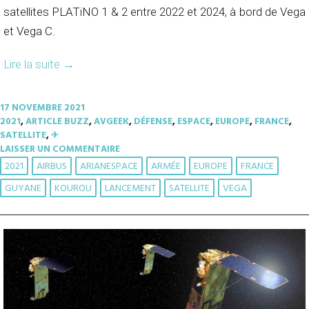
satellites PLATiNO 1 & 2 entre 2022 et 2024, à bord de Vega
et Vega C.
Lire la suite
→
17 NOVEMBRE 2021
2021
,
ARTICLE BUZZ
,
AVGEEK
,
DÉFENSE
,
ESPACE
,
EUROPE
,
FRANCE
,
SATELLITE
,
✈︎
LAISSER UN COMMENTAIRE
2021
AIRBUS
ARIANESPACE
ARMÉE
EUROPE
FRANCE
GUYANE
KOUROU
LANCEMENT
SATELLITE
VEGA