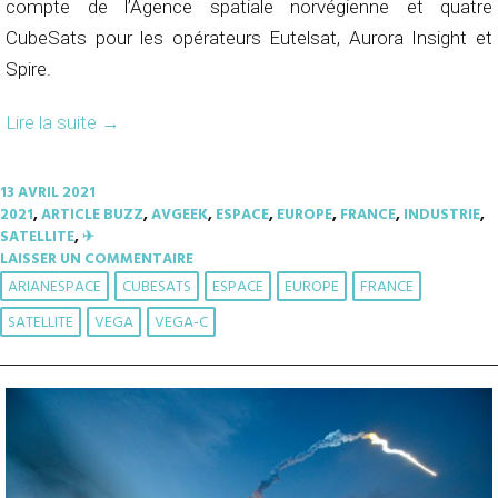
compte de l’Agence spatiale norvégienne et quatre
CubeSats pour les opérateurs Eutelsat, Aurora Insight et
Spire.
Lire la suite
→
13 AVRIL 2021
2021
,
ARTICLE BUZZ
,
AVGEEK
,
ESPACE
,
EUROPE
,
FRANCE
,
INDUSTRIE
,
SATELLITE
,
✈︎
LAISSER UN COMMENTAIRE
ARIANESPACE
CUBESATS
ESPACE
EUROPE
FRANCE
SATELLITE
VEGA
VEGA-C