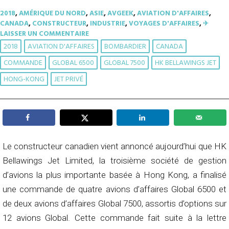
2018
,
AMÉRIQUE DU NORD
,
ASIE
,
AVGEEK
,
AVIATION D'AFFAIRES
,
CANADA
,
CONSTRUCTEUR
,
INDUSTRIE
,
VOYAGES D'AFFAIRES
,
✈︎
LAISSER UN COMMENTAIRE
2018
AVIATION D'AFFAIRES
BOMBARDIER
CANADA
COMMANDE
GLOBAL 6500
GLOBAL 7500
HK BELLAWINGS JET
HONG-KONG
JET PRIVÉ
Le constructeur canadien vient annoncé aujourd’hui que HK
Bellawings Jet Limited, la troisième société de gestion
d’avions la plus importante basée à Hong Kong, a finalisé
une commande de quatre avions d’affaires Global 6500 et
de deux avions d’affaires Global 7500, assortis d’options sur
12 avions Global. Cette commande fait suite à la lettre