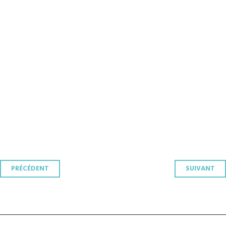
Navigation
PRÉCÉDENT
SUIVANT
des
articles