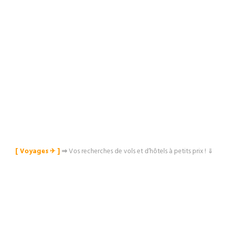
[ Voyages ✈︎ ]
⇒
Vos recherches de vols et d’hôtels à petits prix ! ⇓