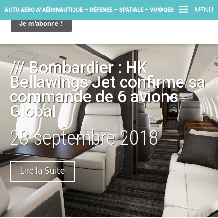
MENU
ACTU AERO /// AÉRONAUTIQUE – DÉFENSE – SPATIALE – VOYAGES
/// Bombardier : HK
Bellawings Jet confirme sa
commande de 6 avions
Global
28 septembre 2018
Lire la Suite