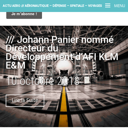
MENU
ACTU AERO /// AÉRONAUTIQUE – DÉFENSE – SPATIALE – VOYAGES
/// Johann Panier nommé
Directeur du
Développement d’AFI KLM
E&M
10 octobre 2018
Lire la Suite