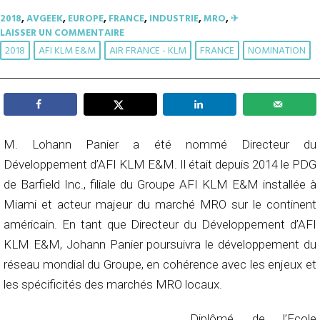
2018
,
AVGEEK
,
EUROPE
,
FRANCE
,
INDUSTRIE
,
MRO
,
✈︎
LAISSER UN COMMENTAIRE
2018
AFI KLM E&M
AIR FRANCE - KLM
FRANCE
NOMINATION
M. Lohann Panier a été nommé Directeur du
Développement d’AFI KLM E&M. Il était depuis 2014 le PDG
de Barfield Inc., filiale du Groupe AFI KLM E&M installée à
Miami et acteur majeur du marché MRO sur le continent
américain. En tant que Directeur du Développement d’AFI
KLM E&M, Johann Panier poursuivra le développement du
réseau mondial du Groupe, en cohérence avec les enjeux et
les spécificités des marchés MRO locaux.
Diplômé de l’Ecole