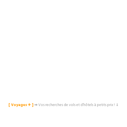
[ Voyages ✈︎ ]
⇒
Vos recherches de vols et d’hôtels à petits prix ! ⇓