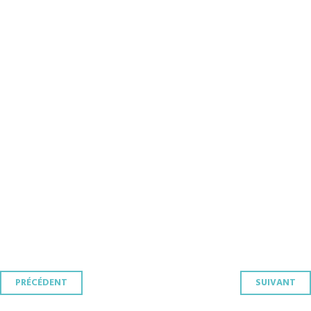
Navigation
PRÉCÉDENT
SUIVANT
des