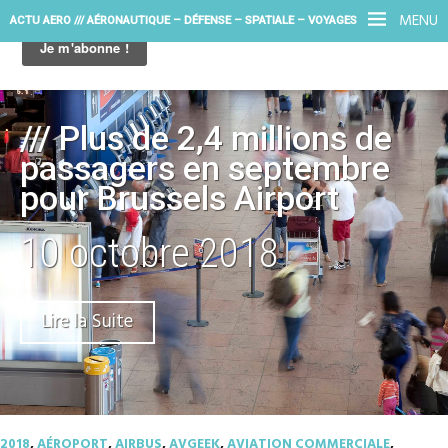
MENU
ACTU AERO /// AÉRONAUTIQUE – DÉFENSE – SPATIALE – VOYAGES
/// Plus de 2,4 millions de
passagers en septembre
pour Brussels Airport
10 octobre 2018
Lire la Suite
2018
,
AÉROPORT
,
AIRBUS
,
AVGEEK
,
AVIATION COMMERCIALE
,