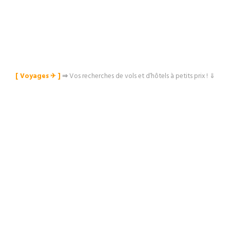
[ Voyages ✈︎ ]
⇒
Vos recherches de vols et d’hôtels à petits prix ! ⇓