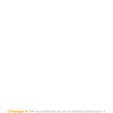
[ Voyages ✈︎ ]
⇒
Vos recherches de vols et d’hôtels à petits prix ! ⇓