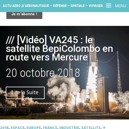
MENU
ACTU AERO /// AÉRONAUTIQUE – DÉFENSE – SPATIALE – VOYAGES
/// [Vidéo] VA245 : le
satellite BepiColombo en
route vers Mercure
20 octobre 2018
Lire la Suite
2018
,
ESPACE
,
EUROPE
,
FRANCE
,
INDUSTRIE
,
SATELLITE
,
✈︎