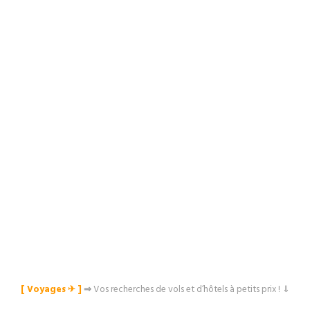
[ Voyages ✈︎ ]
⇒
Vos recherches de vols et d’hôtels à petits prix ! ⇓