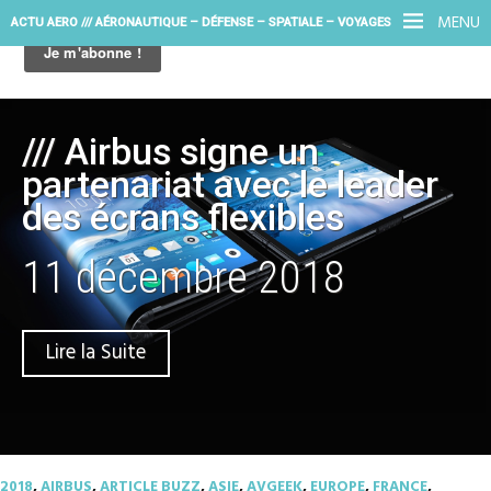
MENU
ACTU AERO /// AÉRONAUTIQUE – DÉFENSE – SPATIALE – VOYAGES
/// Airbus signe un
partenariat avec le leader
des écrans flexibles
11 décembre 2018
Lire la Suite
2018
,
AIRBUS
,
ARTICLE BUZZ
,
ASIE
,
AVGEEK
,
EUROPE
,
FRANCE
,