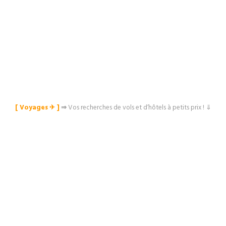
[ Voyages ✈︎ ]
⇒
Vos recherches de vols et d’hôtels à petits prix ! ⇓