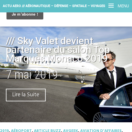
MENU
ACTU AERO /// AÉRONAUTIQUE – DÉFENSE – SPATIALE – VOYAGES
/// Sky Valet devient
partenaire du salon Top
Marques Monaco 2019
7 mai 2019
Lire la Suite
2019
,
AÉROPORT
,
ARTICLE BUZZ
,
AVGEEK
,
AVIATION D'AFFAIRES
,