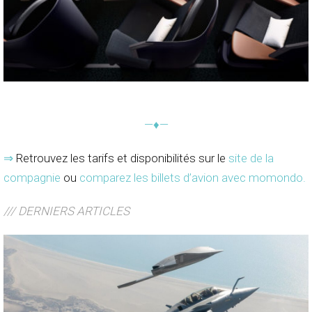
—♦—
⇒
Retrouvez les tarifs et disponibilités sur le
site de la
compagnie
ou
comparez les billets d’avion avec momondo
.
/// DERNIERS ARTICLES