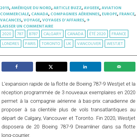
2019
,
AMÉRIQUE DU NORD
,
ARTICLE BUZZ
,
AVGEEK
,
AVIATION
COMMERCIALE
,
CANADA
,
COMPAGNIES AÉRIENNES
,
EUROPE
,
FRANCE
,
VACANCES
,
VOYAGE
,
VOYAGES D'AFFAIRES
,
✈︎
LAISSER UN COMMENTAIRE
2020
787
B787
CALGARY
CANADA
ÉTÉ 2020
FRANCE
LONDRES
PARIS
TORONTO
UK
VANCOUVER
WESTJET
L’expansion rapide de la flotte de Boeing 787-9 Westjet et la
réception programmée de 3 nouveaux exemplaires en 2020
permet à la compagnie aérienne à bas-prix canadienne de
proposer à sa clientèle plus de vols transatlantiques au
départ de Calgary, Vancouver et Toronto. Fin 2020, Westjet
disposera de 20 Boeing 787-9 Dreamliner dans sa flotte
long-courrier.