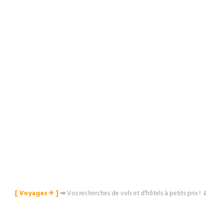
[ Voyages ✈︎ ]
⇒
Vos recherches de vols et d’hôtels à petits prix ! ⇓