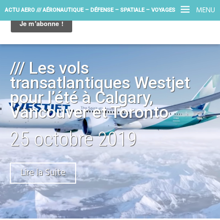
MENU
ACTU AERO /// AÉRONAUTIQUE – DÉFENSE – SPATIALE – VOYAGES
/// Les vols
transatlantiques Westjet
pour l’été à Calgary,
Vancouver et Toronto
25 octobre 2019
Lire la Suite