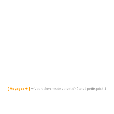
[ Voyages ✈︎ ]
⇒
Vos recherches de vols et d’hôtels à petits prix ! ⇓