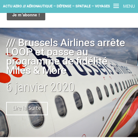
MENU
ACTU AERO /// AÉRONAUTIQUE – DÉFENSE – SPATIALE – VOYAGES
/// Brussels Airlines arrête
LOOP et passe au
programme de fidélité
Miles & More
6 janvier 2020
Lire la Suite