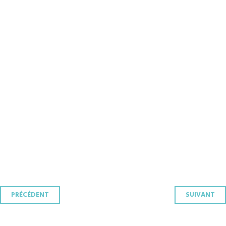
Navigation
PRÉCÉDENT
SUIVANT
des