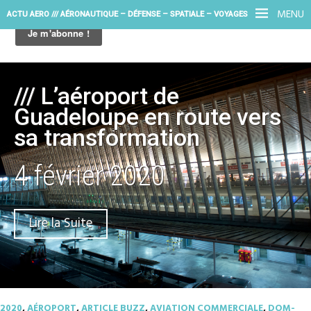
MENU
ACTU AERO /// AÉRONAUTIQUE – DÉFENSE – SPATIALE – VOYAGES
/// L’aéroport de
Guadeloupe en route vers
sa transformation
4 février 2020
Lire la Suite
2020
,
AÉROPORT
,
ARTICLE BUZZ
,
AVIATION COMMERCIALE
,
DOM-