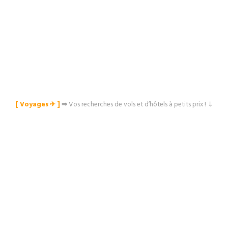
[ Voyages ✈︎ ]
⇒
Vos recherches de vols et d’hôtels à petits prix ! ⇓