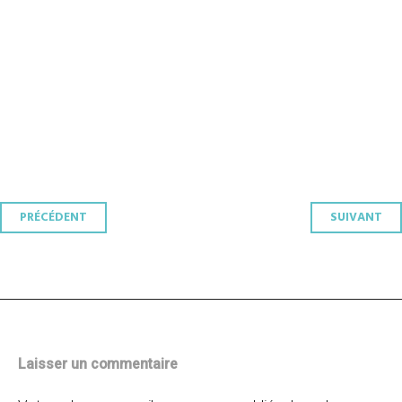
Navigation
PRÉCÉDENT
SUIVANT
des
articles
Laisser un commentaire