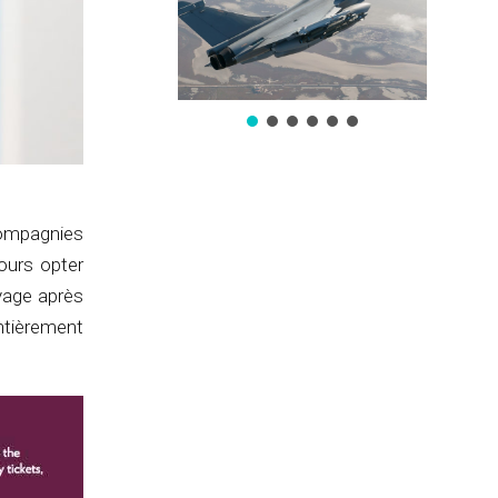
compagnies
jours opter
yage après
ntièrement