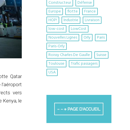
Constructeur
Défense
Europe
flotte
France
HOP!
Industrie
Livraison
low-cost
LowCost
Nouvelles Lignes
Orly
Paris
Paris-Orly
Roissy Charles De Gaulle
Suisse
Toulouse
Trafic passagers
USA
otte Qatar
 l’aéroport
rects vers
le Kenya, le