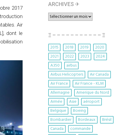
ARCHIVES ✈︎
tobre 2017
ARCHIVES
ntroduction
✈︎
ables. Air
], dont le
Ξ – – – – – – – – – – – Ξ
obilisation
2015
2018
2019
2020
2021
2022
2023
2024
A350
airbus
Airbus Helicopters
Air Canada
Air France
Air France - KLM
Allemagne
Amerique du Nord
Armée
Asie
aéroport
Belgique
Boeing
Bombardier
Bordeaux
Brésil
Canada
commande