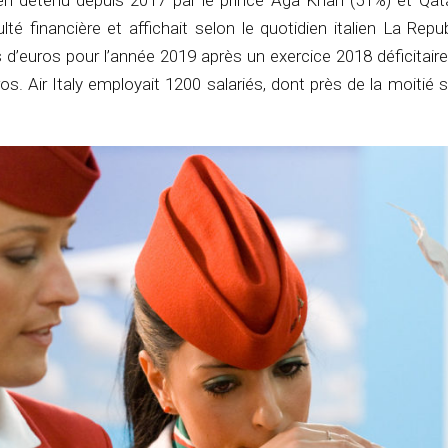
lien détenu depuis 2017 par le prince Aga Khan (51%) et Qat
ulté financière et affichait selon le quotidien italien La Repu
s d’euros pour l’année 2019 après un exercice 2018 déficitair
ros. Air Italy employait 1200 salariés, dont près de la moitié