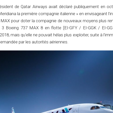
ésident de Qatar Airways avait déclaré publiquement en oc
Meridiana la première compagnie italienne » en envisageant l’i
MAX pour doter la compagnie de nouveaux moyens plus rent
à 3 Boeing 737 MAX 8 en flotte [EI-GFY / EI-GGK / EI-GGL
 2018, mais qu’elle ne pouvait hélas plus exploiter, suite à l’imm
mandée par les autorités aériennes.