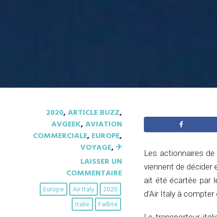
2020
,
ARTICLE BUZZ
,
AVGEEK
,
AVIATION
COMMERCIALE
,
EUROPE
,
VOYAGE
,
✈︎
Les actionnaires de 
LAISSER UN
viennent de décider e
COMMENTAIRE
ait été écartée par 
Europe
Air Italy
2020
d’Air Italy à compter 
Italie
Faillite