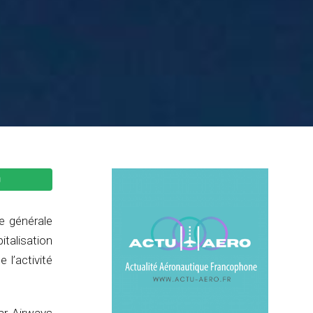
ée générale
italisation
 l’activité