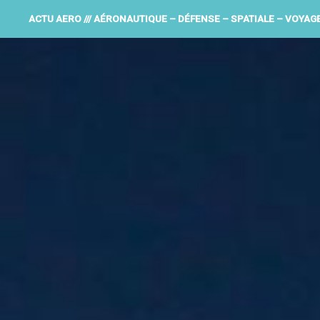
ACTU AERO /// AÉRONAUTIQUE – DÉFENSE – SPATIALE – VOYAG