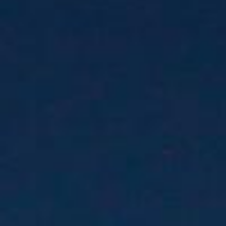
/// Clap de fin pour A
11 février 2020
Lire la Suite