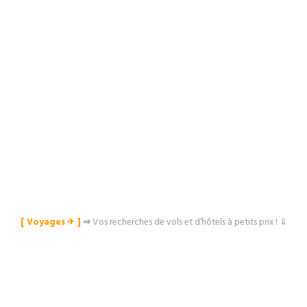
[ Voyages ✈︎ ]
⇒
Vos recherches de vols et d’hôtels à petits prix ! ⇓