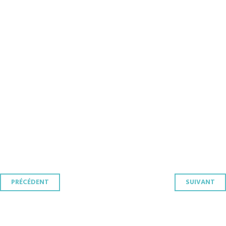
Navigation
PRÉCÉDENT
SUIVANT
des
articles