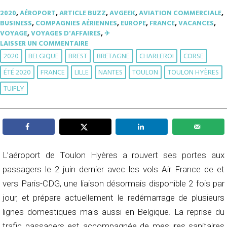
2020
,
AÉROPORT
,
ARTICLE BUZZ
,
AVGEEK
,
AVIATION COMMERCIALE
,
BUSINESS
,
COMPAGNIES AÉRIENNES
,
EUROPE
,
FRANCE
,
VACANCES
,
VOYAGE
,
VOYAGES D'AFFAIRES
,
✈︎
LAISSER UN COMMENTAIRE
2020
BELGIQUE
BREST
BRETAGNE
CHARLEROI
CORSE
ÉTÉ 2020
FRANCE
LILLE
NANTES
TOULON
TOULON HYÈRES
TUIFLY
L’aéroport de Toulon Hyères a rouvert ses portes aux
passagers le 2 juin dernier avec les vols Air France de et
vers Paris-CDG, une liaison désormais disponible 2 fois par
jour, et prépare actuellement le redémarrage de plusieurs
lignes domestiques mais aussi en Belgique. La reprise du
trafic passagers est accompagnée de mesures sanitaires