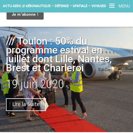
MENU
ACTU AERO /// AÉRONAUTIQUE – DÉFENSE – SPATIALE – VOYAGES
/// Toulon : 50% du
programme estival en
juillet dont Lille, Nantes,
Brest et Charleroi
19 juin 2020
Lire la Suite