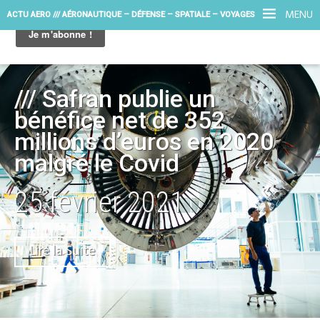
MENU
ACTU AERO /// AÉRONAUTIQUE – DÉFENSE – SPATIALE – VOYAGES
/// Safran publie un
bénéfice net de 352
millions d’euros en 2020
malgré le Covid
25 février 2021
Lire la Suite