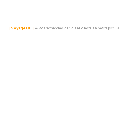
[ Voyages ✈︎ ]
⇒
Vos recherches de vols et d’hôtels à petits prix ! ⇓