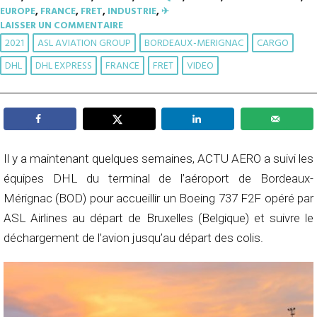
EUROPE
,
FRANCE
,
FRET
,
INDUSTRIE
,
✈︎
LAISSER UN COMMENTAIRE
2021
ASL AVIATION GROUP
BORDEAUX-MERIGNAC
CARGO
DHL
DHL EXPRESS
FRANCE
FRET
VIDEO
Il y a maintenant quelques semaines, ACTU AERO a suivi les
équipes DHL du terminal de l’aéroport de Bordeaux-
Mérignac (BOD) pour accueillir un Boeing 737 F2F opéré par
ASL Airlines au départ de Bruxelles (Belgique) et suivre le
déchargement de l’avion jusqu’au départ des colis.