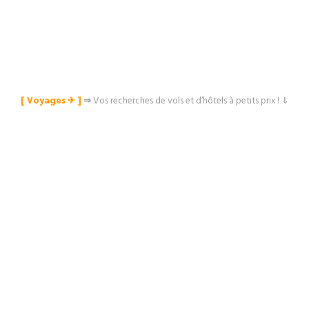
[ Voyages ✈︎ ]
⇒
Vos recherches de vols et d’hôtels à petits prix ! ⇓