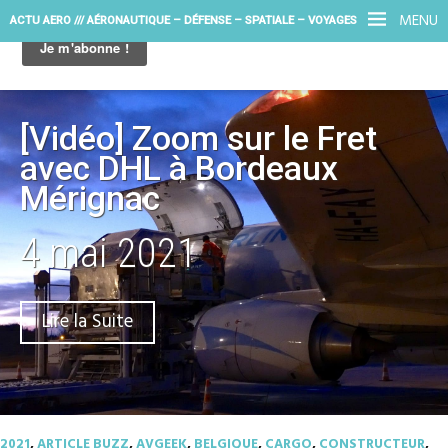
MENU
ACTU AERO /// AÉRONAUTIQUE – DÉFENSE – SPATIALE – VOYAGES
[Vidéo] Zoom sur le Fret
avec DHL à Bordeaux
Mérignac
4 mai 2021
Lire la Suite
2021
,
ARTICLE BUZZ
,
AVGEEK
,
BELGIQUE
,
CARGO
,
CONSTRUCTEUR
,