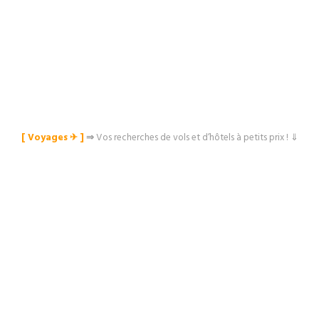
[ Voyages ✈︎ ]
⇒
Vos recherches de vols et d’hôtels à petits prix ! ⇓