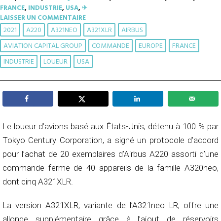
FRANCE
,
INDUSTRIE
,
USA
,
✈︎
LAISSER UN COMMENTAIRE
2021
A220
A321NEO
A321XLR
AIRBUS
AVIATION CAPITAL GROUP
COMMANDE
EUROPE
FRANCE
INDUSTRIE
LOUEUR
USA
Le loueur d’avions basé aux États-Unis, détenu à 100 % par
Tokyo Century Corporation, a signé un protocole d’accord
pour l’achat de 20 exemplaires d’Airbus A220 assorti d’une
commande ferme de 40 appareils de la famille A320neo,
dont cinq A321XLR.
La version A321XLR, variante de l’A321neo LR, offre une
allonge supplémentaire grâce à l’ajout de réservoirs