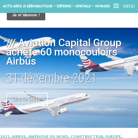
MENU
ACTU AERO /// AÉRONAUTIQUE – DÉFENSE – SPATIALE – VOYAGES
/// Aviation Capital Group
achète 60 monocouloirs
Airbus
31 décembre 2021
Lire la Suite
2021
,
AIRBUS
,
AMÉRIQUE DU NORD
,
CONSTRUCTEUR
,
EUROPE
,