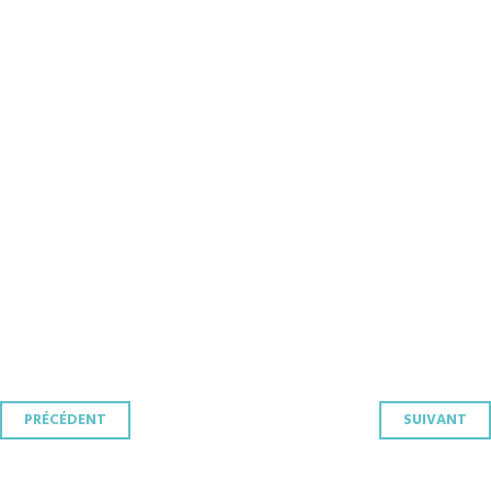
Navigation
PRÉCÉDENT
SUIVANT
des
articles