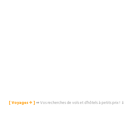
[ Voyages ✈︎ ]
⇒
Vos recherches de vols et d’hôtels à petits prix ! ⇓