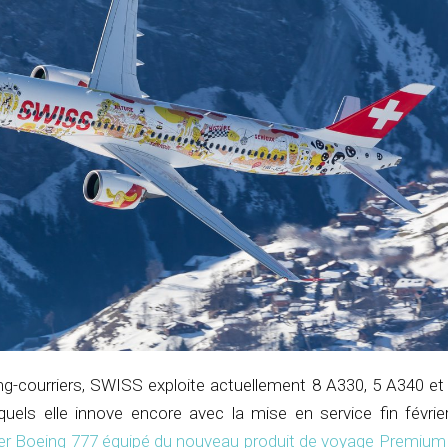
ng-courriers, SWISS exploite actuellement 8 A330, 5 A340 et
uels elle innove encore avec la mise en service fin février
er Boeing 777 équipé du nouveau produit de voyage Premiu