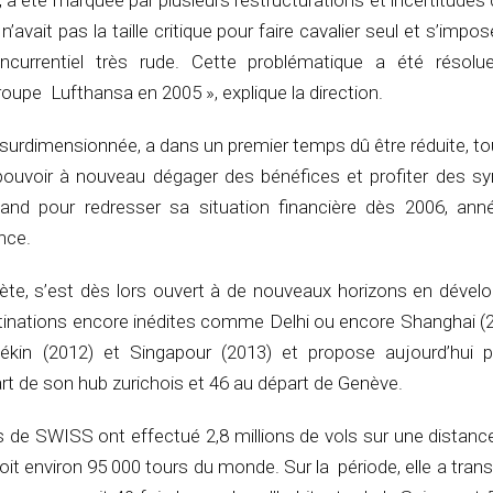
, a été marquée par plusieurs restructurations et incertitudes
vait pas la taille critique pour faire cavalier seul et s’impo
currentiel très rude. Cette problématique a été résolu
roupe Lufthansa en 2005 », explique la direction.
s surdimensionnée, a dans un premier temps dû être réduite,
 pouvoir à nouveau dégager des bénéfices et profiter des sy
mand pour redresser sa situation financière dès 2006, an
nce.
vète, s’est dès lors ouvert à de nouveaux horizons en dével
tinations encore inédites comme Delhi ou encore Shanghai (
Pékin (2012) et Singapour (2013) et propose aujourd’hui 
rt de son hub zurichois et 46 au départ de Genève.
s de SWISS ont effectué 2,8 millions de vols sur une distanc
soit environ 95 000 tours du monde. Sur la période, elle a tran