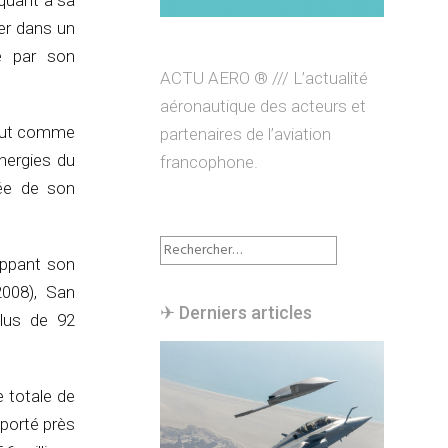
 quant à sa
ser dans un
e par son
ACTU AERO ® /// L’actualité
aéronautique des acteurs et
 tout comme
partenaires de l’aviation
nergies du
francophone.
née de son
Rechercher :
oppant son
2008), San
✈︎ Derniers articles
plus de 92
e totale de
sporté près