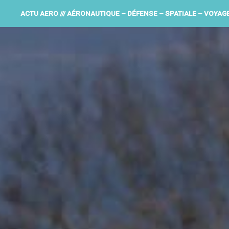
ACTU AERO /// AÉRONAUTIQUE – DÉFENSE – SPATIALE – VOYAG