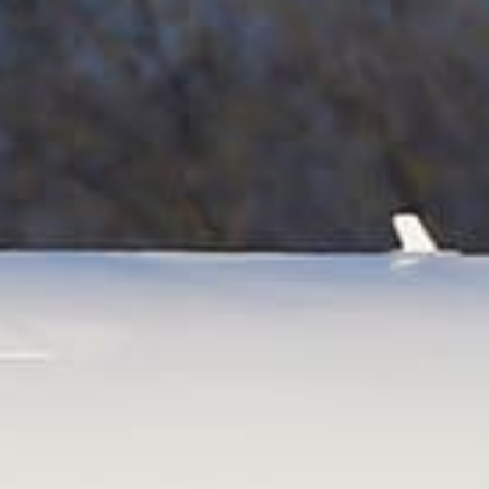
/// SWISS célèbre ses
4 avril 2022
Lire la Suite