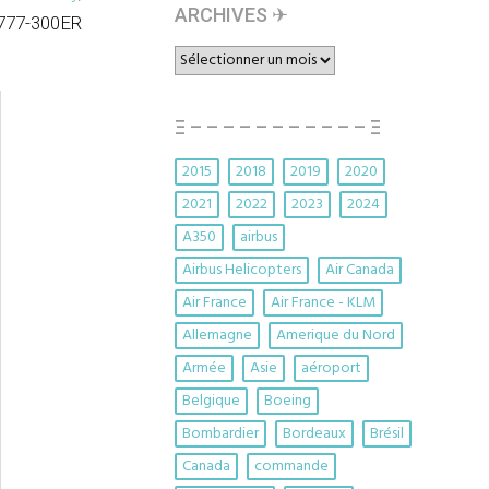
ARCHIVES ✈︎
 777-300ER
ARCHIVES
✈︎
Ξ – – – – – – – – – – – Ξ
2015
2018
2019
2020
2021
2022
2023
2024
A350
airbus
Airbus Helicopters
Air Canada
Air France
Air France - KLM
Allemagne
Amerique du Nord
Armée
Asie
aéroport
Belgique
Boeing
Bombardier
Bordeaux
Brésil
Canada
commande