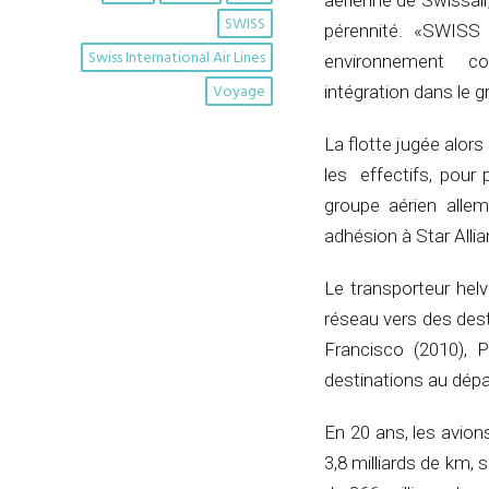
aérienne de Swissair
SWISS
pérennité. «SWISS n’a
Swiss International Air Lines
environnement con
Voyage
intégration dans le g
La flotte jugée alor
les effectifs, pour
groupe aérien alle
adhésion à Star Allia
Le transporteur hel
réseau vers des des
Francisco (2010), 
destinations au dépa
En 20 ans, les avion
3,8 milliards de km, 