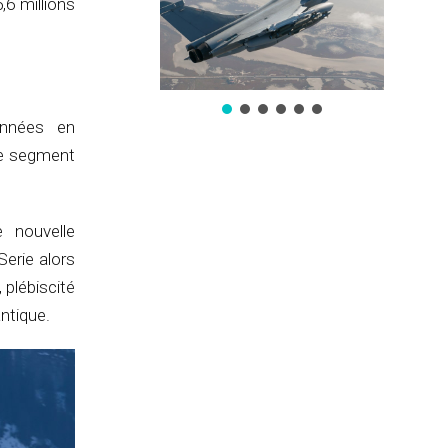
,6 millions
 années en
 le segment
e nouvelle
Serie alors
 plébiscité
ntique.