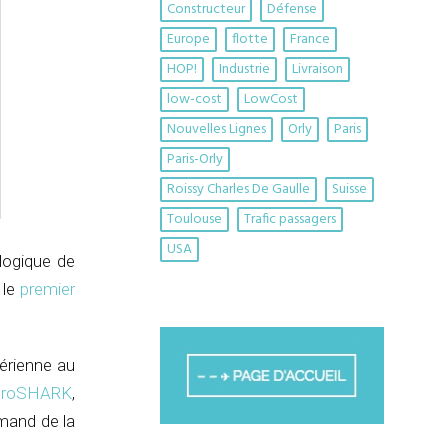
Constructeur
Défense
Europe
flotte
France
HOP!
Industrie
Livraison
low-cost
LowCost
Nouvelles Lignes
Orly
Paris
Paris-Orly
Roissy Charles De Gaulle
Suisse
Toulouse
Trafic passagers
USA
logique de
 le
premier
aérienne au
AeroSHARK
,
mand de la