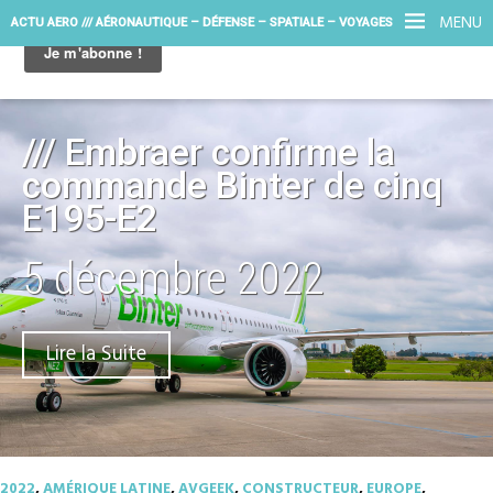
MENU
ACTU AERO /// AÉRONAUTIQUE – DÉFENSE – SPATIALE – VOYAGES
/// Embraer confirme la
commande Binter de cinq
E195-E2
5 décembre 2022
Lire la Suite
2022
,
AMÉRIQUE LATINE
,
AVGEEK
,
CONSTRUCTEUR
,
EUROPE
,