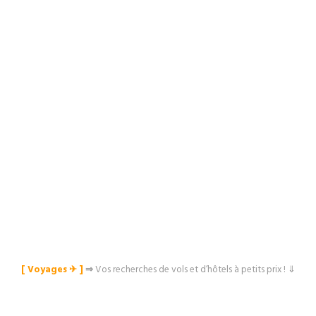
[ Voyages ✈︎ ]
⇒
Vos recherches de vols et d’hôtels à petits prix ! ⇓