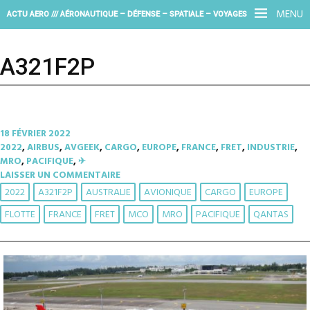
MENU
ACTU AERO /// AÉRONAUTIQUE – DÉFENSE – SPATIALE – VOYAGES
A321F2P
18 FÉVRIER 2022
2022
,
AIRBUS
,
AVGEEK
,
CARGO
,
EUROPE
,
FRANCE
,
FRET
,
INDUSTRIE
,
MRO
,
PACIFIQUE
,
✈︎
LAISSER UN COMMENTAIRE
2022
A321F2P
AUSTRALIE
AVIONIQUE
CARGO
EUROPE
FLOTTE
FRANCE
FRET
MCO
MRO
PACIFIQUE
QANTAS