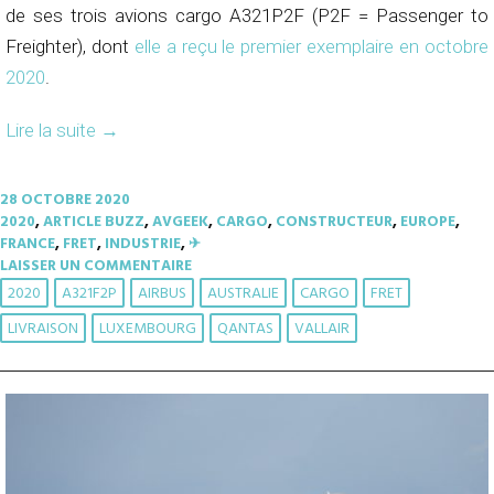
de ses trois avions cargo A321P2F (P2F = Passenger to
Freighter), dont
elle a reçu le premier exemplaire en octobre
2020
.
Lire la suite
→
28 OCTOBRE 2020
2020
,
ARTICLE BUZZ
,
AVGEEK
,
CARGO
,
CONSTRUCTEUR
,
EUROPE
,
FRANCE
,
FRET
,
INDUSTRIE
,
✈︎
LAISSER UN COMMENTAIRE
2020
A321F2P
AIRBUS
AUSTRALIE
CARGO
FRET
LIVRAISON
LUXEMBOURG
QANTAS
VALLAIR