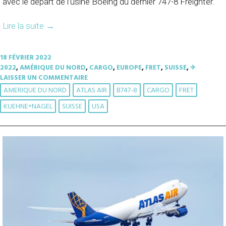
avec le départ de l’usine Boeing du dernier 747-8 Freighter.
Lire la suite
→
18 FÉVRIER 2022
2022
,
AMÉRIQUE DU NORD
,
CARGO
,
EUROPE
,
FRET
,
SUISSE
,
✈︎
LAISSER UN COMMENTAIRE
AMERIQUE DU NORD
ATLAS AIR
B747-8
CARGO
FRET
KUEHNE+NAGEL
SUISSE
USA