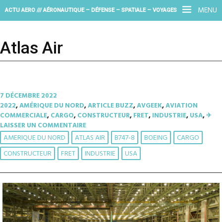
MENU
ACTU AERO /// AÉRONAUTIQUE – DÉFENSE – SPATIALE – VOYAGES
Atlas Air
7 DÉCEMBRE 2022
2022
,
AMÉRIQUE DU NORD
,
ARTICLE BUZZ
,
AVGEEK
,
AVIATION
COMMERCIALE
,
CARGO
,
CONSTRUCTEUR
,
FRET
,
INDUSTRIE
,
USA
,
✈︎
LAISSER UN COMMENTAIRE
AMERIQUE DU NORD
ATLAS AIR
B747-8
BOEING
CARGO
CONSTRUCTEUR
FRET
INDUSTRIE
USA