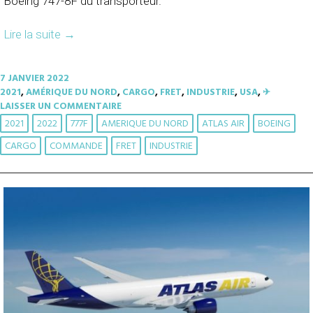
Boeing 747-8F du transporteur.
Lire la suite
→
7 JANVIER 2022
2021
,
AMÉRIQUE DU NORD
,
CARGO
,
FRET
,
INDUSTRIE
,
USA
,
✈︎
LAISSER UN COMMENTAIRE
2021
2022
777F
AMERIQUE DU NORD
ATLAS AIR
BOEING
CARGO
COMMANDE
FRET
INDUSTRIE