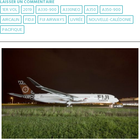
LAISSER UN COMMENTAIRE
1ER VOL
2019
A330-900
A330NEO
A350
A350-900
AIRCALIN
FIDJI
FIJI AIRWAYS
LIVRÉE
NOUVELLE-CALÉDONIE
PACIFIQUE