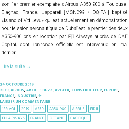
son 1er premier exemplaire d’Airbus A350-900 à Toulouse-
Blagnac, France. L’appareil [MSN299 / DQ-FAI] baptisé
«Island of Viti Levu» qui est actuellement en démonstration
pour le salon aéronautique de Dubaï est le premier des deux
A350-900 pris en location par Fiji Airways auprès de DAE
Capital, dont l’annonce officielle est intervenue en mai
dernier.
Lire la suite
→
24 OCTOBRE 2019
2019
,
AIRBUS
,
ARTICLE BUZZ
,
AVGEEK
,
CONSTRUCTEUR
,
EUROPE
,
FRANCE
,
INDUSTRIE
,
✈︎
LAISSER UN COMMENTAIRE
1ER VOL
2019
A350
A350-900
AIRBUS
FIDJI
FIJI AIRWAYS
FRANCE
OCEANIE
PACIFIQUE