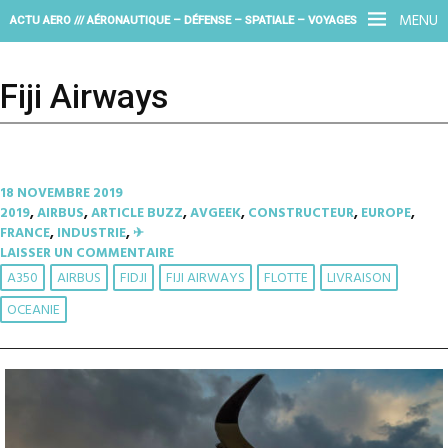
MENU
ACTU AERO /// AÉRONAUTIQUE – DÉFENSE – SPATIALE – VOYAGES
Fiji Airways
18 NOVEMBRE 2019
2019
,
AIRBUS
,
ARTICLE BUZZ
,
AVGEEK
,
CONSTRUCTEUR
,
EUROPE
,
FRANCE
,
INDUSTRIE
,
✈︎
LAISSER UN COMMENTAIRE
A350
AIRBUS
FIDJI
FIJI AIRWAYS
FLOTTE
LIVRAISON
OCEANIE