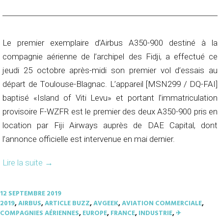
Le premier exemplaire d’Airbus A350-900 destiné à la
compagnie aérienne de l’archipel des Fidji, a effectué ce
jeudi 25 octobre après-midi son premier vol d’essais au
départ de Toulouse-Blagnac. L’appareil [MSN299 / DQ-FAI]
baptisé «Island of Viti Levu» et portant l’immatriculation
provisoire F-WZFR est le premier des deux A350-900 pris en
location par Fiji Airways auprès de DAE Capital, dont
l’annonce officielle est intervenue en mai dernier.
Lire la suite
→
12 SEPTEMBRE 2019
2019
,
AIRBUS
,
ARTICLE BUZZ
,
AVGEEK
,
AVIATION COMMERCIALE
,
COMPAGNIES AÉRIENNES
,
EUROPE
,
FRANCE
,
INDUSTRIE
,
✈︎