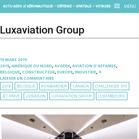
MENU
ACTU AERO /// AÉRONAUTIQUE – DÉFENSE – SPATIALE – VOYAGES
Luxaviation Group
19 MARS 2019
2019
,
AMÉRIQUE DU NORD
,
AVGEEK
,
AVIATION D'AFFAIRES
,
BELGIQUE
,
CONSTRUCTEUR
,
EUROPE
,
INDUSTRIE
,
✈︎
LAISSER UN COMMENTAIRE
2019
BELGIQUE
BOMBARDIER
CANADA
CHALLENGER 350
JET PRIVÉ
LIVRAISON
LUXAVIATION GROUP
LUXEMBOURG