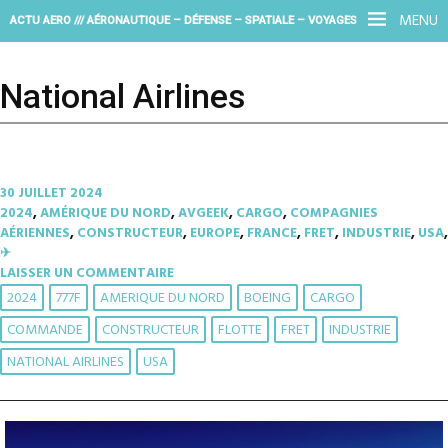
MENU
ACTU AERO /// AÉRONAUTIQUE – DÉFENSE – SPATIALE – VOYAGES
National Airlines
30 JUILLET 2024
2024
,
AMÉRIQUE DU NORD
,
AVGEEK
,
CARGO
,
COMPAGNIES
AÉRIENNES
,
CONSTRUCTEUR
,
EUROPE
,
FRANCE
,
FRET
,
INDUSTRIE
,
USA
,
✈︎
LAISSER UN COMMENTAIRE
2024
777F
AMERIQUE DU NORD
BOEING
CARGO
COMMANDE
CONSTRUCTEUR
FLOTTE
FRET
INDUSTRIE
NATIONAL AIRLINES
USA