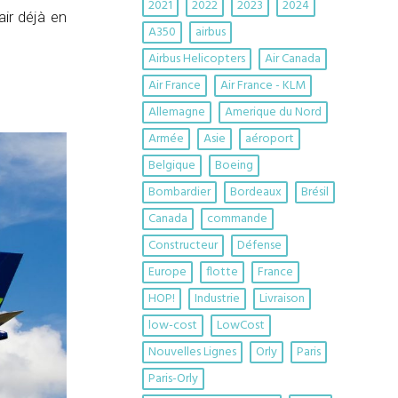
2021
2022
2023
2024
air déjà en
A350
airbus
Airbus Helicopters
Air Canada
Air France
Air France - KLM
Allemagne
Amerique du Nord
Armée
Asie
aéroport
Belgique
Boeing
Bombardier
Bordeaux
Brésil
Canada
commande
Constructeur
Défense
Europe
flotte
France
HOP!
Industrie
Livraison
low-cost
LowCost
Nouvelles Lignes
Orly
Paris
Paris-Orly