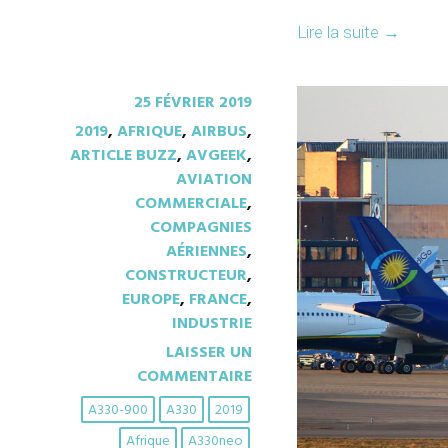
Lire la suite
→
25 FÉVRIER 2019
2019
,
AFRIQUE
,
AIRBUS
,
ARTICLE BUZZ
,
AVGEEK
,
AVIATION
COMMERCIALE
,
COMPAGNIES
AÉRIENNES
,
CONSTRUCTEUR
,
EUROPE
,
FRANCE
,
INDUSTRIE
LAISSER UN
COMMENTAIRE
A330-900
A330
2019
Afrique
A330neo