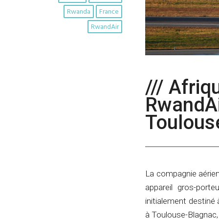
Rwanda
France
RwandAir
/// Afri
RwandAir
Toulous
La compagnie aérien
appareil gros-port
initialement destiné 
à Toulouse-Blagnac,