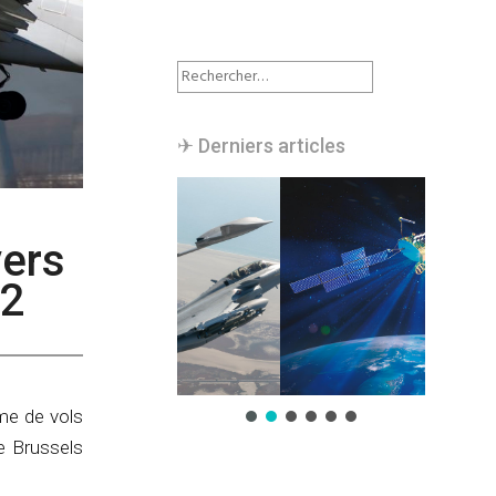
Rechercher :
✈︎ Derniers articles
vers
22
me de vols
e Brussels