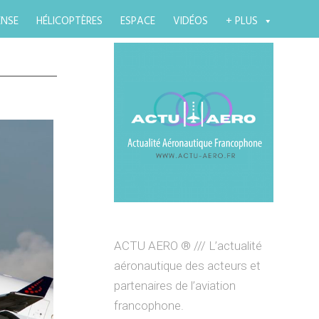
ENSE
HÉLICOPTÈRES
ESPACE
VIDÉOS
+ PLUS
ACTU AERO ® /// L’actualité
aéronautique des acteurs et
partenaires de l’aviation
francophone.