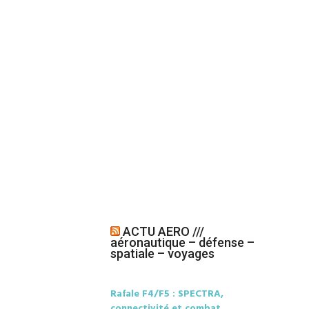
ACTU AERO ///
aéronautique – défense –
spatiale – voyages
Rafale F4/F5 : SPECTRA,
connectivité et combat