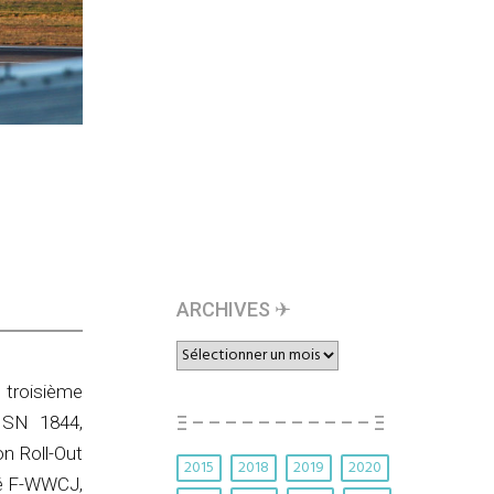
ARCHIVES ✈︎
ARCHIVES
✈︎
 troisième
Ξ – – – – – – – – – – – Ξ
 MSN 1844,
on Roll-Out
2015
2018
2019
2020
lé F-WWCJ,