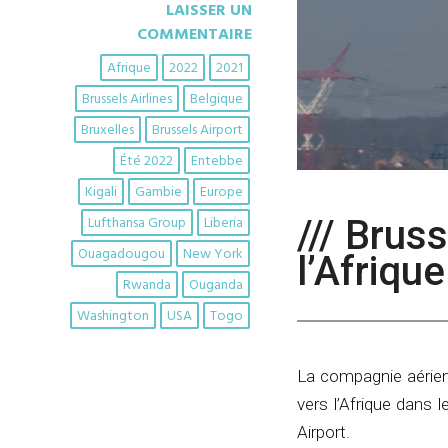
LAISSER UN
COMMENTAIRE
Afrique
2022
2021
Brussels Airlines
Belgique
Bruxelles
Brussels Airport
Été 2022
Entebbe
Kigali
Gambie
Europe
/// Brus
Lufthansa Group
Liberia
Ouagadougou
New York
l’Afriqu
Rwanda
Ouganda
Washington
USA
Togo
La compagnie aérien
vers l’Afrique dans
Airport.