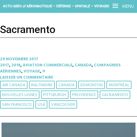
MENU
ACTU AERO /// AÉRONAUTIQUE – DÉFENSE – SPATIALE – VOYAGES
Sacramento
29 NOVEMBRE 2017
2017
,
2018
,
AVIATION COMMERCIALE
,
CANADA
,
COMPAGNIES
AÉRIENNES
,
VOYAGE
,
✈︎
LAISSER UN COMMENTAIRE
AIR CANADA
BALTIMORE
CANADA
EDMONTON
MONTRÉAL
NOUVELLES LIGNES
PITTSBURGH
PROVIDENCE
SACRAMENTO
SAN FRANCISCO
USA
VANCOUVER