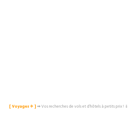
[ Voyages ✈︎ ]
⇒
Vos recherches de vols et d’hôtels à petits prix ! ⇓