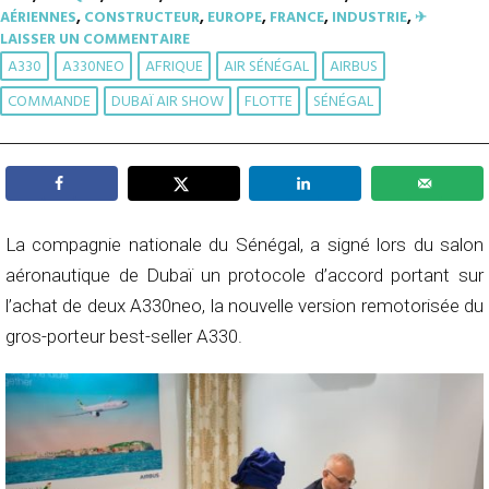
AÉRIENNES
,
CONSTRUCTEUR
,
EUROPE
,
FRANCE
,
INDUSTRIE
,
✈︎
LAISSER UN COMMENTAIRE
A330
A330NEO
AFRIQUE
AIR SÉNÉGAL
AIRBUS
COMMANDE
DUBAÏ AIR SHOW
FLOTTE
SÉNÉGAL
La compagnie nationale du Sénégal, a signé lors du salon
aéronautique de Dubaï un protocole d’accord portant sur
l’achat de deux A330neo, la nouvelle version remotorisée du
gros-porteur best-seller A330.