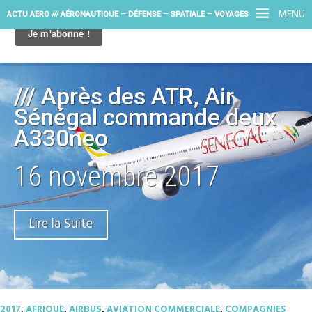
MENU
ACTU AERO /// AÉRONAUTIQUE – DÉFENSE – SPATIALE – VOYAGES
/// Après des ATR, Air
Sénégal commande deux
A330neo
16 novembre 2017
Lire la Suite
2017
,
AFRIQUE
,
AIRBUS
,
AVIATION COMMERCIALE
,
COMPAGNIES