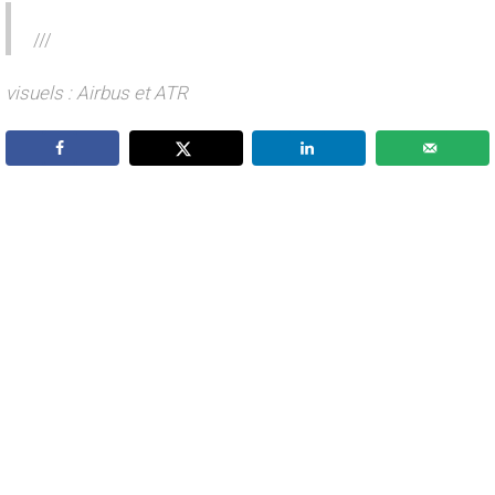
///
visuels : Airbus et ATR