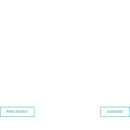
Navigation
PRÉCÉDENT
SUIVANT
des